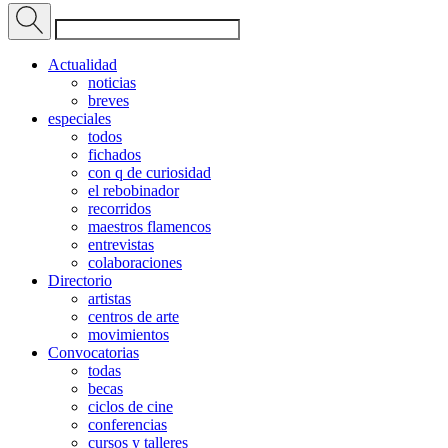
Actualidad
noticias
breves
especiales
todos
fichados
con q de curiosidad
el rebobinador
recorridos
maestros flamencos
entrevistas
colaboraciones
Directorio
artistas
centros de arte
movimientos
Convocatorias
todas
becas
ciclos de cine
conferencias
cursos y talleres