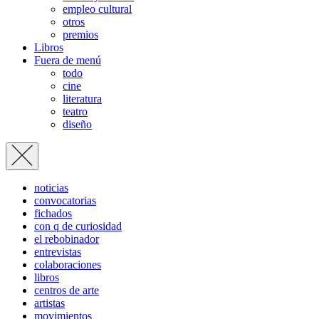
empleo cultural
otros
premios
Libros
Fuera de menú
todo
cine
literatura
teatro
diseño
noticias
convocatorias
fichados
con q de curiosidad
el rebobinador
entrevistas
colaboraciones
libros
centros de arte
artistas
movimientos