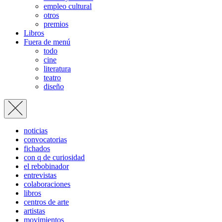
empleo cultural
otros
premios
Libros
Fuera de menú
todo
cine
literatura
teatro
diseño
noticias
convocatorias
fichados
con q de curiosidad
el rebobinador
entrevistas
colaboraciones
libros
centros de arte
artistas
movimientos