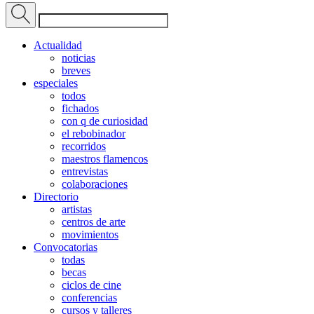
Actualidad
noticias
breves
especiales
todos
fichados
con q de curiosidad
el rebobinador
recorridos
maestros flamencos
entrevistas
colaboraciones
Directorio
artistas
centros de arte
movimientos
Convocatorias
todas
becas
ciclos de cine
conferencias
cursos y talleres