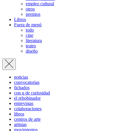
empleo cultural
otros
premios
Libros
Fuera de menú
todo
cine
literatura
teatro
diseño
noticias
convocatorias
fichados
con q de curiosidad
el rebobinador
entrevistas
colaboraciones
libros
centros de arte
artistas
movimientos