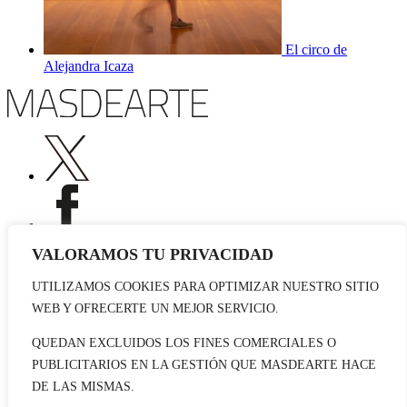
El circo de
Alejandra Icaza
VALORAMOS TU PRIVACIDAD
UTILIZAMOS COOKIES PARA OPTIMIZAR NUESTRO SITIO
Publicidad
WEB Y OFRECERTE UN MEJOR SERVICIO.
Staff
Contacto
QUEDAN EXCLUIDOS LOS FINES COMERCIALES O
PUBLICITARIOS EN LA GESTIÓN QUE MASDEARTE HACE
© 2026 masdearte. Información de exposiciones, museos y artistas
DE LAS MISMAS.
Aviso legal