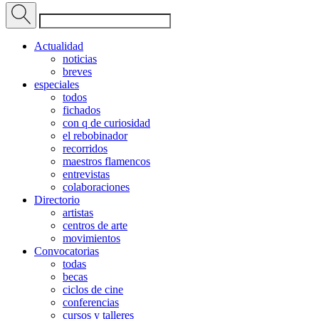
Actualidad
noticias
breves
especiales
todos
fichados
con q de curiosidad
el rebobinador
recorridos
maestros flamencos
entrevistas
colaboraciones
Directorio
artistas
centros de arte
movimientos
Convocatorias
todas
becas
ciclos de cine
conferencias
cursos y talleres