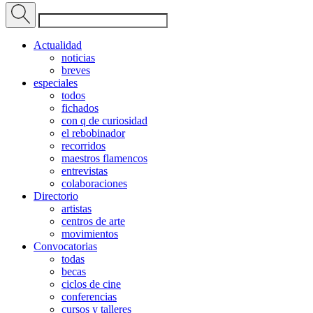
Actualidad
noticias
breves
especiales
todos
fichados
con q de curiosidad
el rebobinador
recorridos
maestros flamencos
entrevistas
colaboraciones
Directorio
artistas
centros de arte
movimientos
Convocatorias
todas
becas
ciclos de cine
conferencias
cursos y talleres