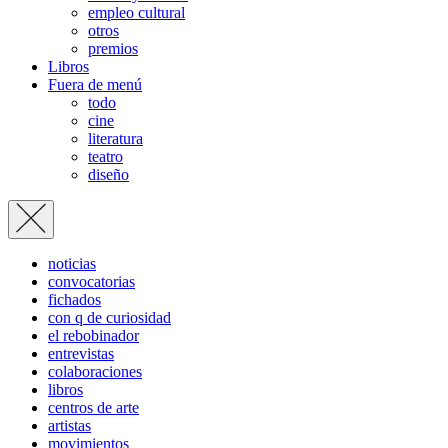
empleo cultural
otros
premios
Libros
Fuera de menú
todo
cine
literatura
teatro
diseño
noticias
convocatorias
fichados
con q de curiosidad
el rebobinador
entrevistas
colaboraciones
libros
centros de arte
artistas
movimientos