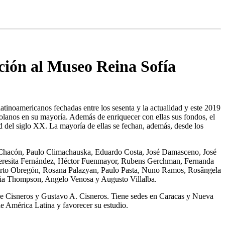
ción al Museo Reina Sofía
 latinoamericanos fechadas entre los sesenta y la actualidad y este 2019
zolanos en su mayoría. Además de enriquecer con ellas sus fondos, el
ad del siglo XX. La mayoría de ellas se fechan, además, desde los
 Chacón, Paulo Climachauska, Eduardo Costa, José Damasceno, José
 Teresita Fernández, Héctor Fuenmayor, Rubens Gerchman, Fernanda
erto Obregón, Rosana Palazyan, Paulo Pasta, Nuno Ramos, Rosângela
cia Thompson, Angelo Venosa y Augusto Villalba.
 de Cisneros y Gustavo A. Cisneros. Tiene sedes en Caracas y Nueva
de América Latina y favorecer su estudio.