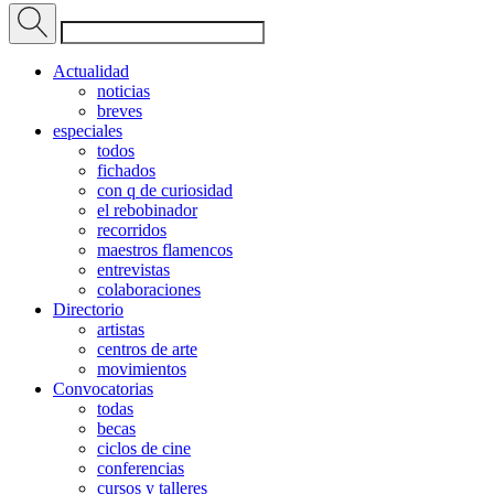
Actualidad
noticias
breves
especiales
todos
fichados
con q de curiosidad
el rebobinador
recorridos
maestros flamencos
entrevistas
colaboraciones
Directorio
artistas
centros de arte
movimientos
Convocatorias
todas
becas
ciclos de cine
conferencias
cursos y talleres