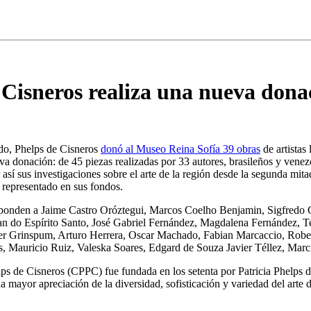
 Cisneros realiza una nueva dona
do, Phelps de Cisneros
donó al Museo Reina Sofía 39 obras
de artistas
va donación: de 45 piezas realizadas por 33 autores, brasileños y vene
así sus investigaciones sobre el arte de la región desde la segunda mit
 representado en sus fondos.
sponden a Jaime Castro Oróztegui, Marcos Coelho Benjamin, Sigfredo
ran do Espírito Santo, José Gabriel Fernández, Magdalena Fernández,
er Grinspum, Arturo Herrera, Oscar Machado, Fabian Marcaccio, Rob
, Mauricio Ruiz, Valeska Soares, Edgard de Souza Javier Téllez, Mar
lps de Cisneros (CPPC) fue fundada en los setenta por Patricia Phelps
mayor apreciación de la diversidad, sofisticación y variedad del arte 