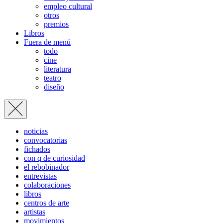
empleo cultural
otros
premios
Libros
Fuera de menú
todo
cine
literatura
teatro
diseño
noticias
convocatorias
fichados
con q de curiosidad
el rebobinador
entrevistas
colaboraciones
libros
centros de arte
artistas
movimientos