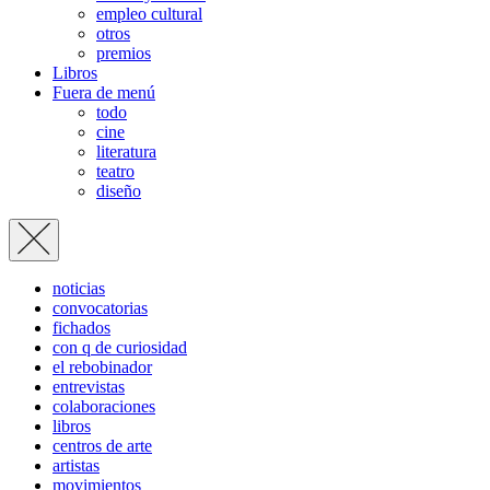
empleo cultural
otros
premios
Libros
Fuera de menú
todo
cine
literatura
teatro
diseño
noticias
convocatorias
fichados
con q de curiosidad
el rebobinador
entrevistas
colaboraciones
libros
centros de arte
artistas
movimientos