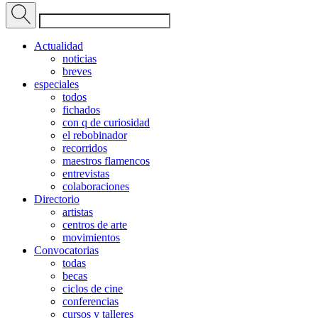
Actualidad
noticias
breves
especiales
todos
fichados
con q de curiosidad
el rebobinador
recorridos
maestros flamencos
entrevistas
colaboraciones
Directorio
artistas
centros de arte
movimientos
Convocatorias
todas
becas
ciclos de cine
conferencias
cursos y talleres