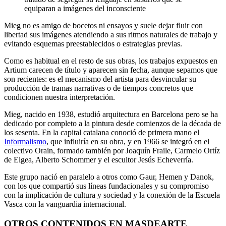
equiparan a imágenes del inconsciente
Mieg no es amigo de bocetos ni ensayos y suele dejar fluir con
libertad sus imágenes atendiendo a sus ritmos naturales de trabajo y
evitando esquemas preestablecidos o estrategias previas.
Como es habitual en el resto de sus obras, los trabajos expuestos en
Artium carecen de título y aparecen sin fecha, aunque sepamos que
son recientes: es el mecanismo del artista para desvincular su
producción de tramas narrativas o de tiempos concretos que
condicionen nuestra interpretación.
Mieg, nacido en 1938, estudió arquitectura en Barcelona pero se ha
dedicado por completo a la pintura desde comienzos de la década de
los sesenta. En la capital catalana conoció de primera mano el
Informalismo
, que influiría en su obra, y en 1966 se integró en el
colectivo Orain, formado también por Joaquín Fraile, Carmelo Ortíz
de Elgea, Alberto Schommer y el escultor Jesús Echeverría.
Este grupo nació en paralelo a otros como Gaur, Hemen y Danok,
con los que compartió sus líneas fundacionales y su compromiso
con la implicación de cultura y sociedad y la conexión de la Escuela
Vasca con la vanguardia internacional.
OTROS CONTENIDOS EN MASDEARTE