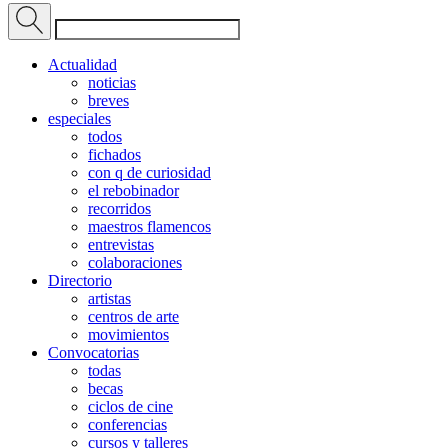
Actualidad
noticias
breves
especiales
todos
fichados
con q de curiosidad
el rebobinador
recorridos
maestros flamencos
entrevistas
colaboraciones
Directorio
artistas
centros de arte
movimientos
Convocatorias
todas
becas
ciclos de cine
conferencias
cursos y talleres