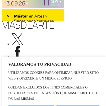
VALORAMOS TU PRIVACIDAD
UTILIZAMOS COOKIES PARA OPTIMIZAR NUESTRO SITIO
Publicidad
WEB Y OFRECERTE UN MEJOR SERVICIO.
Staff
Contacto
QUEDAN EXCLUIDOS LOS FINES COMERCIALES O
PUBLICITARIOS EN LA GESTIÓN QUE MASDEARTE HACE
© 2026 masdearte. Información de exposiciones, museos y artistas
DE LAS MISMAS.
Aviso legal