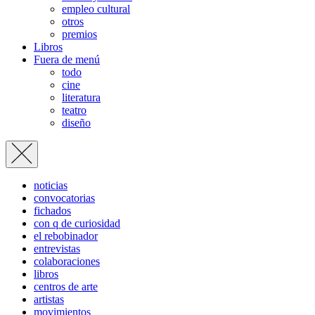
empleo cultural
otros
premios
Libros
Fuera de menú
todo
cine
literatura
teatro
diseño
noticias
convocatorias
fichados
con q de curiosidad
el rebobinador
entrevistas
colaboraciones
libros
centros de arte
artistas
movimientos