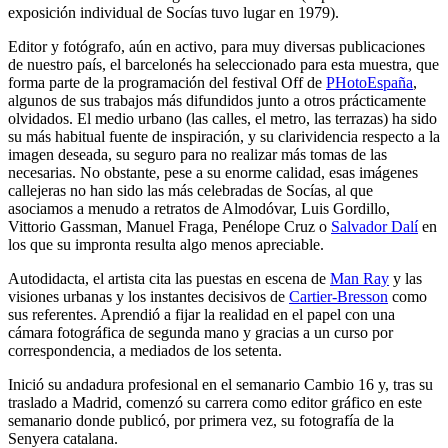
exposición individual de Socías tuvo lugar en 1979).
Editor y fotógrafo, aún en activo, para muy diversas publicaciones
de nuestro país, el barcelonés ha seleccionado para esta muestra, que
forma parte de la programación del festival Off de
PHotoEspaña
,
algunos de sus trabajos más difundidos junto a otros prácticamente
olvidados. El medio urbano (las calles, el metro, las terrazas) ha sido
su más habitual fuente de inspiración, y su clarividencia respecto a la
imagen deseada, su seguro para no realizar más tomas de las
necesarias. No obstante, pese a su enorme calidad, esas imágenes
callejeras no han sido las más celebradas de Socías, al que
asociamos a menudo a retratos de Almodóvar, Luis Gordillo,
Vittorio Gassman, Manuel Fraga, Penélope Cruz o
Salvador Dalí
en
los que su impronta resulta algo menos apreciable.
Autodidacta, el artista cita las puestas en escena de
Man Ray
y las
visiones urbanas y los instantes decisivos de
Cartier-Bresson
como
sus referentes. Aprendió a fijar la realidad en el papel con una
cámara fotográfica de segunda mano y gracias a un curso por
correspondencia, a mediados de los setenta.
Inició su andadura profesional en el semanario Cambio 16 y, tras su
traslado a Madrid, comenzó su carrera como editor gráfico en este
semanario donde publicó, por primera vez, su fotografía de la
Senyera catalana.