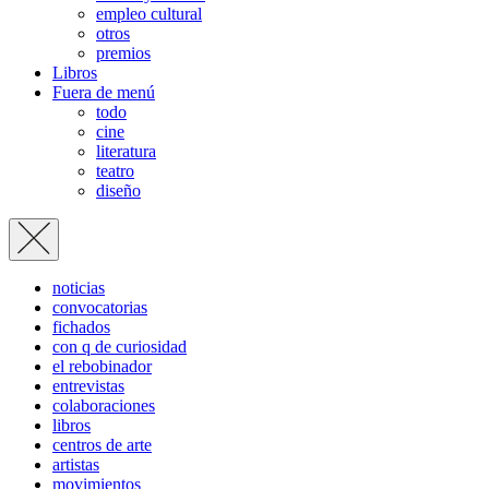
empleo cultural
otros
premios
Libros
Fuera de menú
todo
cine
literatura
teatro
diseño
noticias
convocatorias
fichados
con q de curiosidad
el rebobinador
entrevistas
colaboraciones
libros
centros de arte
artistas
movimientos