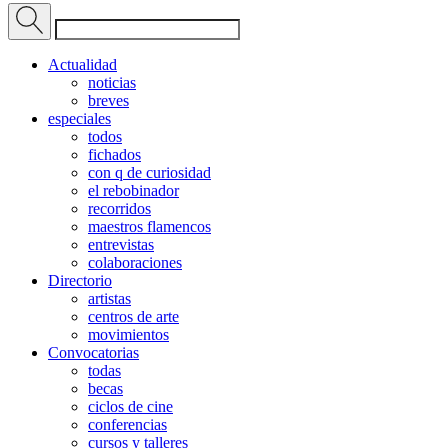
Actualidad
noticias
breves
especiales
todos
fichados
con q de curiosidad
el rebobinador
recorridos
maestros flamencos
entrevistas
colaboraciones
Directorio
artistas
centros de arte
movimientos
Convocatorias
todas
becas
ciclos de cine
conferencias
cursos y talleres