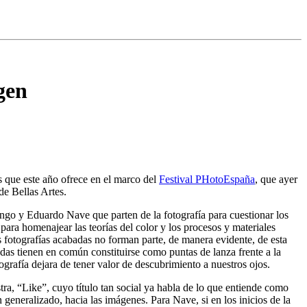
gen
s que este año ofrece en el marco del
Festival PHotoEspaña
, que ayer
de Bellas Artes.
go y Eduardo Nave que parten de la fotografía para cuestionar los
ara homenajear las teorías del color y los procesos y materiales
 fotografías acabadas no forman parte, de manera evidente, de esta
s tienen en común constituirse como puntas de lanza frente a la
ografía dejara de tener valor de descubrimiento a nuestros ojos.
a, “Like”, cuyo título tan social ya habla de lo que entiende como
eneralizado, hacia las imágenes. Para Nave, si en los inicios de la