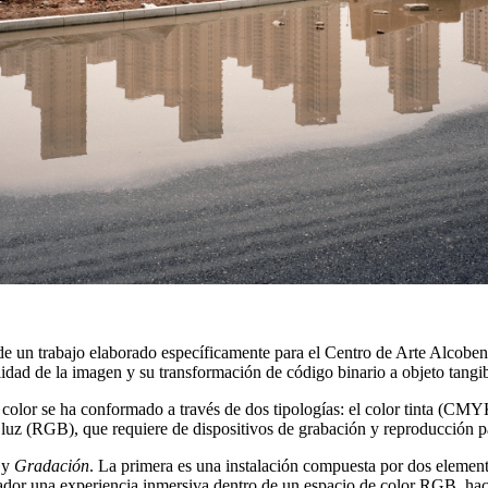
e un trabajo elaborado específicamente para el Centro de Arte Alcobend
lidad de la imagen y su transformación de código binario a objeto tangib
color se ha conformado a través de dos tipologías: el color tinta (CMY
luz (RGB), que requiere de dispositivos de grabación y reproducción pa
y
Gradación
. La primera es una instalación compuesta por dos elemento
or una experiencia inmersiva dentro de un espacio de color RGB, hacien