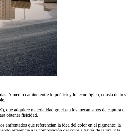
as. A medio camino entre lo poético y lo tecnológico, consta de tres
le.
K), que adquiere materialidad gracias a los mecanismos de captura e
ra obtener fisicidad.
s enfrentados que referencian la idea del color en el pigmento; la
do referencia a la composición del color a través de la luz, y la