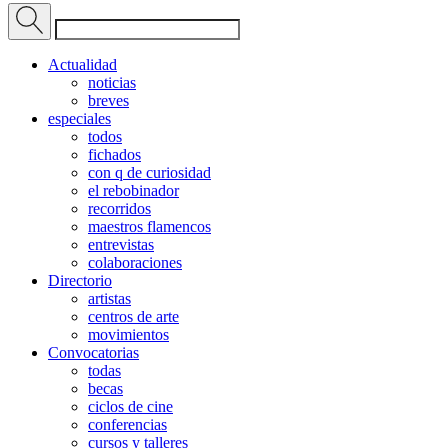
Actualidad
noticias
breves
especiales
todos
fichados
con q de curiosidad
el rebobinador
recorridos
maestros flamencos
entrevistas
colaboraciones
Directorio
artistas
centros de arte
movimientos
Convocatorias
todas
becas
ciclos de cine
conferencias
cursos y talleres