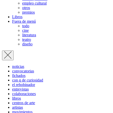
empleo cultural
otros
premios
Libros
Fuera de menú
todo
cine
literatura
teatro
diseño
noticias
convocatorias
fichados
con q de curiosidad
el rebobinador
entrevistas
colaboraciones
libros
centros de arte
artistas
movimientos