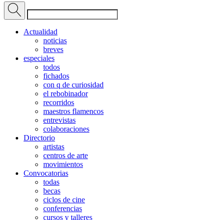
Actualidad
noticias
breves
especiales
todos
fichados
con q de curiosidad
el rebobinador
recorridos
maestros flamencos
entrevistas
colaboraciones
Directorio
artistas
centros de arte
movimientos
Convocatorias
todas
becas
ciclos de cine
conferencias
cursos y talleres