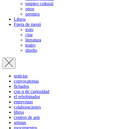
empleo cultural
otros
premios
Libros
Fuera de menú
todo
cine
literatura
teatro
diseño
noticias
convocatorias
fichados
con q de curiosidad
el rebobinador
entrevistas
colaboraciones
libros
centros de arte
artistas
movimientos