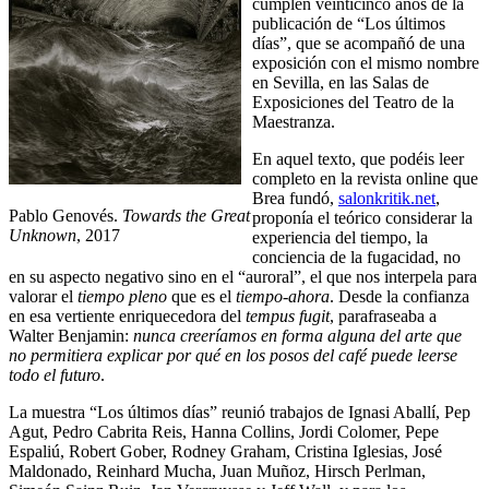
cumplen veinticinco años de la
publicación de “Los últimos
días”, que se acompañó de una
exposición con el mismo nombre
en Sevilla, en las Salas de
Exposiciones del Teatro de la
Maestranza.
En aquel texto, que podéis leer
completo en la revista online que
Brea fundó,
salonkritik.net
,
Pablo Genovés.
Towards the Great
proponía el teórico considerar la
Unknown
, 2017
experiencia del tiempo, la
conciencia de la fugacidad, no
en su aspecto negativo sino en el “auroral”, el que nos interpela para
valorar el
tiempo pleno
que es el
tiempo-ahora
. Desde la confianza
en esa vertiente enriquecedora del
tempus fugit
, parafraseaba a
Walter Benjamin:
nunca creeríamos en forma alguna del arte que
no permitiera explicar por qué en los posos del café puede leerse
todo el futuro
.
La muestra “Los últimos días” reunió trabajos de Ignasi Aballí, Pep
Agut, Pedro Cabrita Reis, Hanna Collins, Jordi Colomer, Pepe
Espaliú, Robert Gober, Rodney Graham, Cristina Iglesias, José
Maldonado, Reinhard Mucha, Juan Muñoz, Hirsch Perlman,