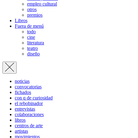
empleo cultural
otros
premios
Libros
Fuera de menú
todo
cine
literatura
teatro
diseño
noticias
convocatorias
fichados
con q de curiosidad
el rebobinador
entrevistas
colaboraciones
libros
centros de arte
artistas
movimientos