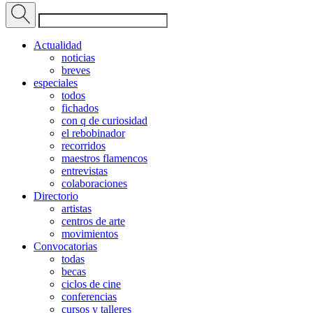
Actualidad
noticias
breves
especiales
todos
fichados
con q de curiosidad
el rebobinador
recorridos
maestros flamencos
entrevistas
colaboraciones
Directorio
artistas
centros de arte
movimientos
Convocatorias
todas
becas
ciclos de cine
conferencias
cursos y talleres