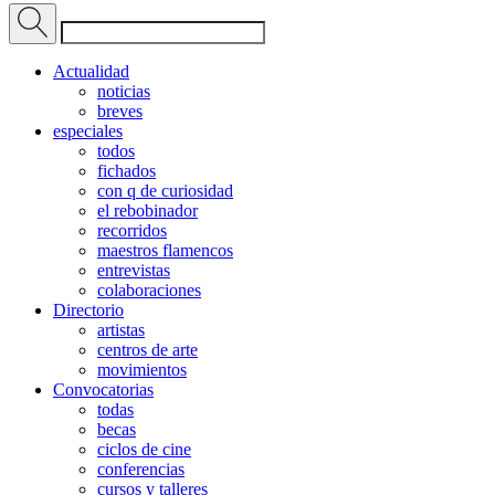
Actualidad
noticias
breves
especiales
todos
fichados
con q de curiosidad
el rebobinador
recorridos
maestros flamencos
entrevistas
colaboraciones
Directorio
artistas
centros de arte
movimientos
Convocatorias
todas
becas
ciclos de cine
conferencias
cursos y talleres