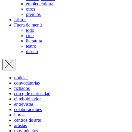
empleo cultural
otros
premios
Libros
Fuera de menú
todo
cine
literatura
teatro
diseño
noticias
convocatorias
fichados
con q de curiosidad
el rebobinador
entrevistas
colaboraciones
libros
centros de arte
artistas
movimientos