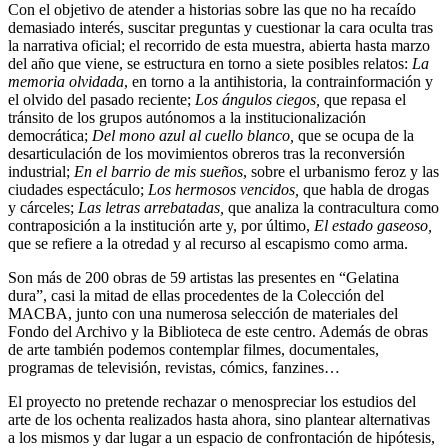
Con el objetivo de atender a historias sobre las que no ha recaído
demasiado interés, suscitar preguntas y cuestionar la cara oculta tras
la narrativa oficial; el recorrido de esta muestra, abierta hasta marzo
del año que viene, se estructura en torno a siete posibles relatos:
La
memoria olvidada
, en torno a la antihistoria, la contrainformación y
el olvido del pasado reciente;
Los ángulos ciegos,
que repasa el
tránsito de los grupos autónomos a la institucionalización
democrática;
Del mono azul al cuello blanco,
que se ocupa de la
desarticulación de los movimientos obreros tras la reconversión
industrial;
En el barrio de mis sueños
, sobre el urbanismo feroz y las
ciudades espectáculo;
Los hermosos vencidos,
que habla de drogas
y cárceles;
Las letras arrebatadas,
que analiza la contracultura como
contraposición a la institución arte y, por último,
El estado gaseoso,
que se refiere a la otredad y al recurso al escapismo como arma.
Son más de 200 obras de 59 artistas las presentes en “Gelatina
dura”, casi la mitad de ellas procedentes de la Colección del
MACBA, junto con una numerosa selección de materiales del
Fondo del Archivo y la Biblioteca de este centro. Además de obras
de arte también podemos contemplar filmes, documentales,
programas de televisión, revistas, cómics, fanzines…
El proyecto no pretende rechazar o menospreciar los estudios del
arte de los ochenta realizados hasta ahora, sino plantear alternativas
a los mismos y dar lugar a un espacio de confrontación de hipótesis,