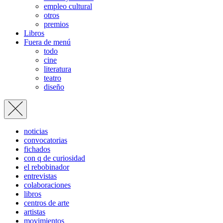
empleo cultural
otros
premios
Libros
Fuera de menú
todo
cine
literatura
teatro
diseño
noticias
convocatorias
fichados
con q de curiosidad
el rebobinador
entrevistas
colaboraciones
libros
centros de arte
artistas
movimientos