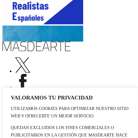
VALORAMOS TU PRIVACIDAD
UTILIZAMOS COOKIES PARA OPTIMIZAR NUESTRO SITIO
Publicidad
WEB Y OFRECERTE UN MEJOR SERVICIO.
Staff
Contacto
QUEDAN EXCLUIDOS LOS FINES COMERCIALES O
PUBLICITARIOS EN LA GESTIÓN QUE MASDEARTE HACE
© 2026 masdearte. Información de exposiciones, museos y artistas