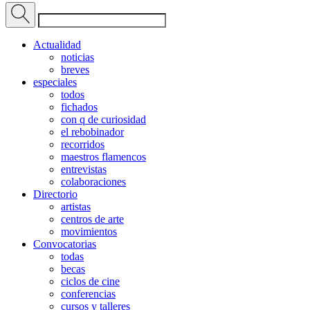
Actualidad
noticias
breves
especiales
todos
fichados
con q de curiosidad
el rebobinador
recorridos
maestros flamencos
entrevistas
colaboraciones
Directorio
artistas
centros de arte
movimientos
Convocatorias
todas
becas
ciclos de cine
conferencias
cursos y talleres