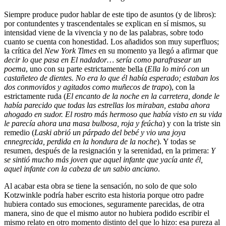
Siempre produce pudor hablar de este tipo de asuntos (y de libros):
por contundentes y trascendentales se explican en sí mismos, su
intensidad viene de la vivencia y no de las palabras, sobre todo
cuanto se cuenta con honestidad. Los añadidos son muy superfluos;
la crítica del
New York Times
en su momento ya llegó a afirmar que
decir lo que pasa en
El nadador… sería como parafrasear un
poema
, uno con su parte estrictamente bella (
Ella lo miró con un
castañeteo de dientes. No era lo que él había esperado; estaban los
dos conmovidos y agitados como muñecos de trapo
), con la
estrictamente ruda (
El encanto de la noche en la carretera, donde le
había parecido que todas las estrellas los miraban, estaba ahora
ahogado en sudor. El rostro más hermoso que había visto en su vida
le parecía ahora una masa bulbosa, roja y feúcha
) y con la triste sin
remedio (
Laski abrió un párpado del bebé y vio una joya
ennegrecida, perdida en la hondura de la noche
). Y todas se
resumen, después de la resignación y la serenidad, en la primera:
Y
se sintió mucho más joven que aquel infante que yacía ante él,
aquel infante con la cabeza de un sabio anciano
.
Al acabar esta obra se tiene la sensación, no solo de que solo
Kotzwinkle podría haber escrito esta historia porque otro padre
hubiera contado sus emociones, seguramente parecidas, de otra
manera, sino de que el mismo autor no hubiera podido escribir el
mismo relato en otro momento distinto del que lo hizo: esa pureza al