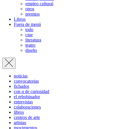
empleo cultural
otros
premios
Libros
Fuera de menú
todo
cine
literatura
teatro
diseño
noticias
convocatorias
fichados
con q de curiosidad
el rebobinador
entrevistas
colaboraciones
libros
centros de arte
artistas
movimientos