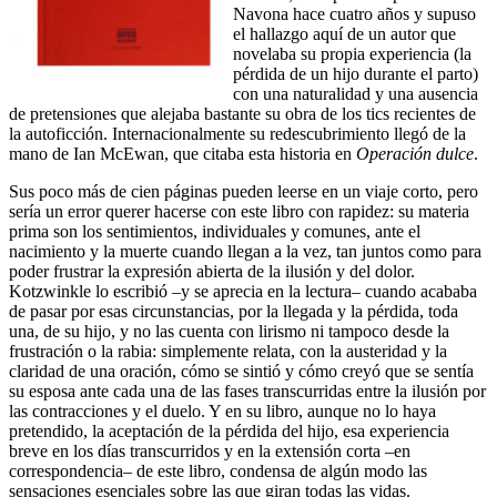
Navona hace cuatro años y supuso
el hallazgo aquí de un autor que
novelaba su propia experiencia (la
pérdida de un hijo durante el parto)
con una naturalidad y una ausencia
de pretensiones que alejaba bastante su obra de los tics recientes de
la autoficción. Internacionalmente su redescubrimiento llegó de la
mano de Ian McEwan, que citaba esta historia en
Operación dulce
.
Sus poco más de cien páginas pueden leerse en un viaje corto, pero
sería un error querer hacerse con este libro con rapidez: su materia
prima son los sentimientos, individuales y comunes, ante el
nacimiento y la muerte cuando llegan a la vez, tan juntos como para
poder frustrar la expresión abierta de la ilusión y del dolor.
Kotzwinkle lo escribió –y se aprecia en la lectura– cuando acababa
de pasar por esas circunstancias, por la llegada y la pérdida, toda
una, de su hijo, y no las cuenta con lirismo ni tampoco desde la
frustración o la rabia: simplemente relata, con la austeridad y la
claridad de una oración, cómo se sintió y cómo creyó que se sentía
su esposa ante cada una de las fases transcurridas entre la ilusión por
las contracciones y el duelo. Y en su libro, aunque no lo haya
pretendido, la aceptación de la pérdida del hijo, esa experiencia
breve en los días transcurridos y en la extensión corta –en
correspondencia– de este libro, condensa de algún modo las
sensaciones esenciales sobre las que giran todas las vidas.