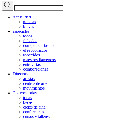
Actualidad
noticias
breves
especiales
todos
fichados
con q de curiosidad
el rebobinador
recorridos
maestros flamencos
entrevistas
colaboraciones
Directorio
artistas
centros de arte
movimientos
Convocatorias
todas
becas
ciclos de cine
conferencias
cursos y talleres