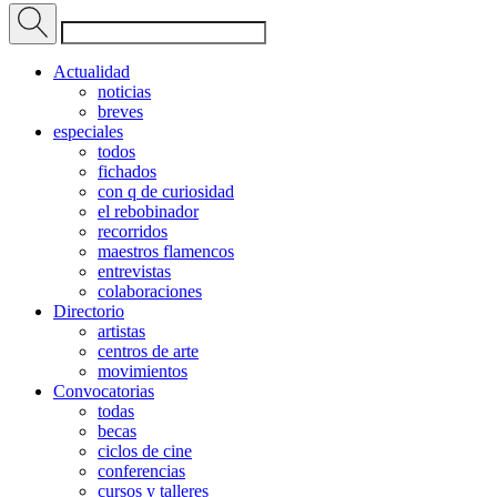
Actualidad
noticias
breves
especiales
todos
fichados
con q de curiosidad
el rebobinador
recorridos
maestros flamencos
entrevistas
colaboraciones
Directorio
artistas
centros de arte
movimientos
Convocatorias
todas
becas
ciclos de cine
conferencias
cursos y talleres