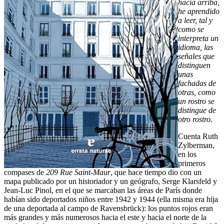
hacia arriba,
he aprendido
a leer, tal y
como se
interpreta un
idioma, las
señales que
distinguen
unas
fachadas de
otras, como
un rostro se
distingue de
otro rostro.
Cuenta Ruth
Zylberman,
en los
primeros
compases de
209 Rue Saint-Maur
, que hace tiempo dio con un
mapa publicado por un historiador y un geógrafo, Serge Klarsfeld y
Jean-Luc Pinol, en el que se marcaban las áreas de París donde
habían sido deportados niños entre 1942 y 1944 (ella misma era hija
de una deportada al campo de Ravensbrück): los puntos rojos eran
más grandes y más numerosos hacia el este y hacia el norte de la