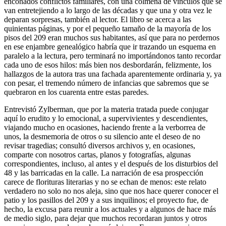
enconados conflictos familiares, con una colmena de vínculos que se
van entretejiendo a lo largo de las décadas y que una y otra vez le
deparan sorpresas, también al lector. El libro se acerca a las
quinientas páginas, y por el pequeño tamaño de la mayoría de los
pisos del 209 eran muchos sus habitantes, así que para no perdernos
en ese enjambre genealógico habría que ir trazando un esquema en
paralelo a la lectura, pero terminará no importándonos tanto recordar
cada uno de esos hilos: más bien nos desbordarán, felizmente, los
hallazgos de la autora tras una fachada aparentemente ordinaria y, ya
con pesar, el tremendo número de infancias que sabremos que se
quebraron en los cuarenta entre estas paredes.
Entrevistó Zylberman, que por la materia tratada puede conjugar
aquí lo erudito y lo emocional, a supervivientes y descendientes,
viajando mucho en ocasiones, haciendo frente a la verborrea de
unos, la desmemoria de otros o su silencio ante el deseo de no
revisar tragedias; consultó diversos archivos y, en ocasiones,
comparte con nosotros cartas, planos y fotografías, algunas
correspondientes, incluso, al antes y el después de los disturbios del
48 y las barricadas en la calle. La narración de esa prospección
carece de florituras literarias y no se echan de menos: este relato
verdadero no solo no nos aleja, sino que nos hace querer conocer el
patio y los pasillos del 209 y a sus inquilinos; el proyecto fue, de
hecho, la excusa para reunir a los actuales y a algunos de hace más
de medio siglo, para dejar que muchos recordaran juntos y otros