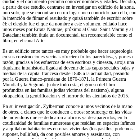
ciudad y el documento permitía conocer nombres y edades. Decidió,
a partir de ese estudio, centrarse en investigar un edificio de la zona,
uno solo, que se encontrara en un lugar poco conocido para ella, con
la intención de filmar el resultado y quizá también de escribir sobre
él: el elegido fue el que da nombre a este volumen, editado hace
unos meses por Errata Naturae, próximo al Canal Saint-Martin y al
Bataclan; también titula un documental, tan recomendable como el
libro, en el canal Arte.
Es un edificio entre tantos -es muy probable que hacer arqueología
en sus construcciones vecinas ofreciera frutos parecidos-, y por esa
razón, gracias a los esfuerzos de esta escritora y cineasta, arroja una
riquísima intrahistoria ligada al devenir de las capas sociales bajas y
medias de la capital francesa desde 1848 a la actualidad, pasando
por la Guerra franco-prusiana de 1870-1871, la Primera Guerra
Mundial y la Segunda (sobre todo esta, el grueso del libro
profundiza en las familias judías víctimas del nazismo), alguna
okupación, la gentrificación y el horror de los atentados de 2015.
En su investigación, Zylberman conoce a unos vecinos de la mano
de otros, a clanes que le conducen a otros; se sumerge en las vidas
de individuos que se dedicaron a oficios ya desaparecidos, en la
cotidianidad de familias numerosas que residían en espacios ínfimos
y alquilaban habitaciones en otras viviendas (los pasillos, podemos
suponer, bullirían), da con posibles amores y asesinatos, con