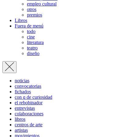
empleo cultural
otros
premios
Libros
Fuera de menú
todo
cine
literatura
teatro
diseño
noticias
convocatorias
fichados
con q de curiosidad
el rebobinador
entrevistas
colaboraciones
libros
centros de arte
artistas
movimientos