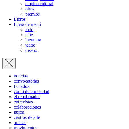
empleo cultural
otros
premios
Libros
Fuera de menú
todo
cine
literatura
teatro
diseño
noticias
convocatorias
fichados
con q de curiosidad
el rebobinador
entrevistas
colaboraciones
libros
centros de arte
artistas
movimientos