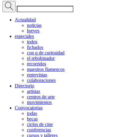
Actualidad
noticias
breves
especiales
todos
fichados
con q de curiosidad
el rebobinador
recorridos
maestros flamencos
entrevistas
colaboraciones
Directorio
artistas
centros de arte
movimientos
Convocatorias
todas
becas
ciclos de cine
conferencias
cursos y talleres