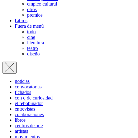
empleo cultural
otros
premios
Libros
Fuera de menú
todo
cine
literatura
teatro
diseño
noticias
convocatorias
fichados
con q de curiosidad
el rebobinador
entrevistas
colaboraciones
libros
centros de arte
artistas
movimientos