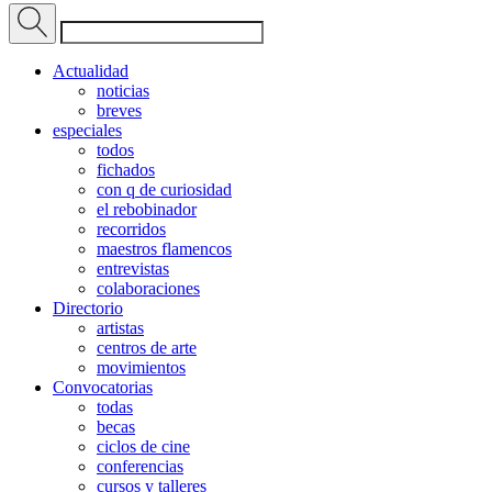
Actualidad
noticias
breves
especiales
todos
fichados
con q de curiosidad
el rebobinador
recorridos
maestros flamencos
entrevistas
colaboraciones
Directorio
artistas
centros de arte
movimientos
Convocatorias
todas
becas
ciclos de cine
conferencias
cursos y talleres