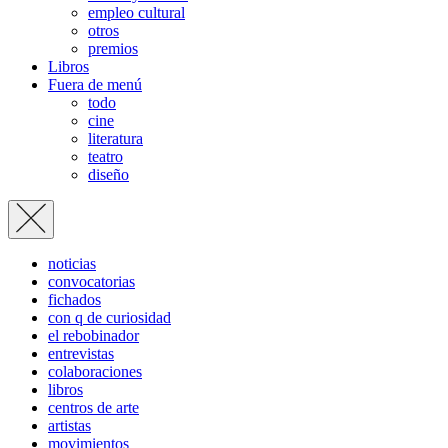
empleo cultural
otros
premios
Libros
Fuera de menú
todo
cine
literatura
teatro
diseño
noticias
convocatorias
fichados
con q de curiosidad
el rebobinador
entrevistas
colaboraciones
libros
centros de arte
artistas
movimientos