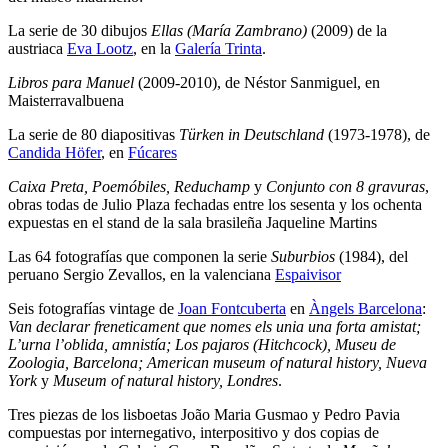
La serie de 30 dibujos
Ellas (María Zambrano)
(2009) de la
austriaca
Eva Lootz
, en la
Galería Trinta
.
Libros para Manuel
(2009-2010), de Néstor Sanmiguel, en
Maisterravalbuena
La serie de 80 diapositivas
Türken in Deutschland
(1973‐1978), de
Candida Höfer
, en
Fúcares
Caixa Preta, Poemóbiles, Reduchamp
y
Conjunto con 8 gravuras
,
obras todas de Julio Plaza fechadas entre los sesenta y los ochenta
expuestas en el stand de la sala brasileña Jaqueline Martins
Las 64 fotografías que componen la serie
Suburbios
(1984), del
peruano Sergio Zevallos, en la valenciana
Espaivisor
Seis fotografías vintage de
Joan Fontcuberta
en
Àngels Barcelona
:
Van declarar freneticament que nomes els unia una forta amistat;
L’urna l’oblida, amnistía; Los pajaros (Hitchcock), Museu de
Zoologia, Barcelona; American museum of natural history, Nueva
York
y
Museum of natural history, Londres
.
Tres piezas de los lisboetas João Maria Gusmao y Pedro Pavia
compuestas por internegativo, interpositivo y dos copias de