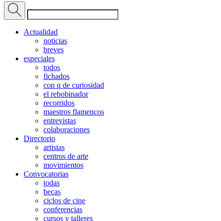
Actualidad
noticias
breves
especiales
todos
fichados
con q de curiosidad
el rebobinador
recorridos
maestros flamencos
entrevistas
colaboraciones
Directorio
artistas
centros de arte
movimientos
Convocatorias
todas
becas
ciclos de cine
conferencias
cursos y talleres