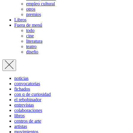
empleo cultural
otros
premios
Libros
Fuera de menú
todo
cine
literatura
teatro
diseño
noticias
convocatorias
fichados
con q de curiosidad
el rebobinador
entrevistas
colaboraciones
libros
centros de arte
artistas
movimientos