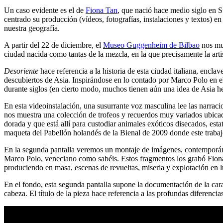
Un caso evidente es el de
Fiona Tan
, que nació hace medio siglo en S
centrado su producción (vídeos, fotografías, instalaciones y textos) e
nuestra geografía.
A partir del 22 de diciembre, el
Museo Guggenheim de Bilbao
nos mu
ciudad nacida como tantas de la mezcla, en la que precisamente la artis
Desoriente
hace referencia a la historia de esta ciudad italiana, enclav
descubiertos de Asia. Inspirándose en lo contado por Marco Polo en 
durante siglos (en cierto modo, muchos tienen aún una idea de Asia h
En esta videoinstalación, una susurrante voz masculina lee las narraci
nos muestra una colección de trofeos y recuerdos muy variados ubicado
dorada y que está allí para custodiar animales exóticos disecados, est
maqueta del Pabellón holandés de la Bienal de 2009 donde este trabaj
En la segunda pantalla veremos un montaje de imágenes, contemporáne
Marco Polo, veneciano como sabéis. Estos fragmentos los grabó Fiona e
produciendo en masa, escenas de revueltas, miseria y explotación en 
En el fondo, esta segunda pantalla supone la documentación de la cara 
cabeza. El título de la pieza hace referencia a las profundas diferenci