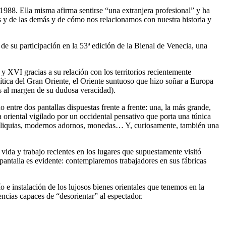
1988. Ella misma afirma sentirse “una extranjera profesional” y ha
mas y de las demás y de cómo nos relacionamos con nuestra historia y
de su participación en la 53ª edición de la Bienal de Venecia, una
I y XVI gracias a su relación con los territorios recientemente
ítica del Gran Oriente, el Oriente suntuoso que hizo soñar a Europa
s al margen de su dudosa veracidad).
 entre dos pantallas dispuestas frente a frente: una, la más grande,
 oriental vigilado por un occidental pensativo que porta una túnica
ras reliquias, modernos adornos, monedas… Y, curiosamente, también una
da y trabajo recientes en los lugares que supuestamente visitó
pantalla es evidente: contemplaremos trabajadores en sus fábricas
o e instalación de los lujosos bienes orientales que tenemos en la
encias capaces de “desorientar” al espectador.