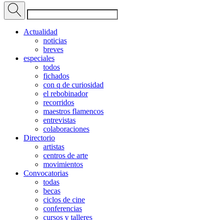
Actualidad
noticias
breves
especiales
todos
fichados
con q de curiosidad
el rebobinador
recorridos
maestros flamencos
entrevistas
colaboraciones
Directorio
artistas
centros de arte
movimientos
Convocatorias
todas
becas
ciclos de cine
conferencias
cursos y talleres