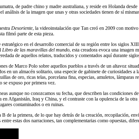
umatra, de padre chino y madre australiana, y reside en Holanda desde 
n el análisis de la imagen que unas y otras sociedades tienen de sí mis
estra
Desoriente
, la videoinstalación que Tan creó en 2009 con motivo 
ta filmó parte de esta pieza.
e estratégico en el desarrollo comercial de su región entre los siglos XII
el
Libro de las maravillas del mundo
, esta creadora evoca una imagen m
eredada de aquellos relatos, traducidos y comentados aquí durante siglo
ones de Marco Polo sobre aquellos pueblos a través de un altavoz situado
s en un almacén solitario, una especie de gabinete de curiosidades a la
atuillas de oro, ricas telas, porcelana fina, especias, amuletos, lámpa
o se expuso por primera vez.
as aunque no conozcamos su fecha, que describen las condiciones de vi
n Afganistán, Iraq y China, y el contraste con la opulencia de la otra 
lugares contaminados o en ruinas.
B de la primera, de lo que hay detrás de la creación, recopilación, enví
as entre estas dos narraciones, tan complementarias como opuestas, difer