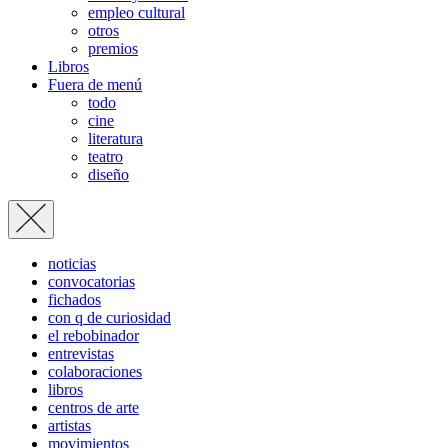
empleo cultural
otros
premios
Libros
Fuera de menú
todo
cine
literatura
teatro
diseño
noticias
convocatorias
fichados
con q de curiosidad
el rebobinador
entrevistas
colaboraciones
libros
centros de arte
artistas
movimientos