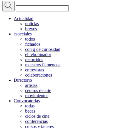
Actualidad
noticias
breves
especiales
todos
fichados
con q de curiosidad
el rebobinador
recorridos
maestros flamencos
entrevistas
colaboraciones
Directorio
artistas
centros de arte
movimientos
Convocatorias
todas
becas
ciclos de cine
conferencias
cursos y talleres