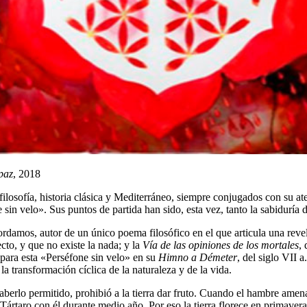
paz
, 2018
ilosofía, historia clásica y Mediterráneo, siempre conjugados con su at
sin velo». Sus puntos de partida han sido, esta vez, tanto la sabidurí
ordamos, autor de un único poema filosófico en el que articula una revel
cto, y que no existe la nada; y la
Vía de las opiniones de los mortales
,
 para esta «Perséfone sin velo» en su
Himno a Démeter
, del siglo VII 
a transformación cíclica de la naturaleza y de la vida.
erlo permitido, prohibió a la tierra dar fruto. Cuando el hambre amena
ártaro con él durante medio año. Por eso la tierra florece en primavera