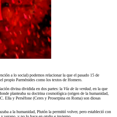
ención a lo social) podemos relacionar la que el pasado 15 de
a del propio Parménides como los textos de Homero.
ación divina dividida en dos partes: la
Vía de la verdad
, en la que
 donde planteaba su doctrina cosmológica (origen de la humanidad,
a.C. Ella y Perséfone (Ceres y Proserpina en Roma) son diosas
zaba a la humanidad, Plutón la permitió volver, pero estableció con
 y verano, y no lo hace en otoño e invierno.