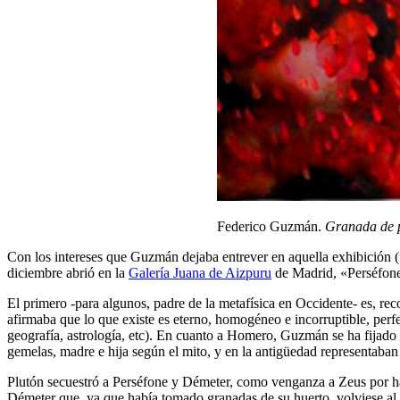
Federico Guzmán.
Granada de 
Con los intereses que Guzmán dejaba entrever en aquella exhibición (f
diciembre abrió en la
Galería Juana de Aizpuru
de Madrid, «Perséfone 
El primero -para algunos, padre de la metafísica en Occidente- es, rec
afirmaba que lo que existe es eterno, homogéneo e incorruptible, perfe
geografía, astrología, etc). En cuanto a Homero, Guzmán se ha fijado
gemelas, madre e hija según el mito, y en la antigüedad representaban l
Plutón secuestró a Perséfone y Démeter, como venganza a Zeus por hab
Démeter que, ya que había tomado granadas de su huerto, volviese al T