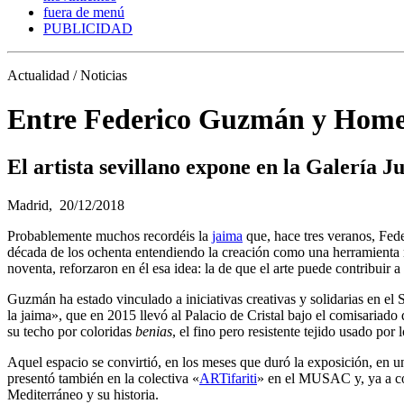
fuera de menú
PUBLICIDAD
Actualidad / Noticias
Entre Federico Guzmán y Homero
El artista sevillano expone en la Galería 
Madrid,
20/12/2018
Probablemente muchos recordéis la
jaima
que, hace tres veranos, Fede
década de los ochenta entendiendo la creación como una herramienta m
noventa, reforzaron en él esa idea: la de que el arte puede contribuir 
Guzmán ha estado vinculado a iniciativas creativas y solidarias en el
la jaima», que en 2015 llevó al Palacio de Cristal bajo el comisaria
su techo por coloridas
benias
, el fino pero resistente tejido usado por
Aquel espacio se convirtió, en los meses que duró la exposición, en un
presentó también en la colectiva «
ARTifariti
» en el MUSAC y, ya a co
Mediterráneo y su historia.