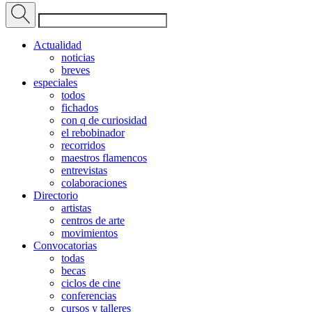
Actualidad
noticias
breves
especiales
todos
fichados
con q de curiosidad
el rebobinador
recorridos
maestros flamencos
entrevistas
colaboraciones
Directorio
artistas
centros de arte
movimientos
Convocatorias
todas
becas
ciclos de cine
conferencias
cursos y talleres