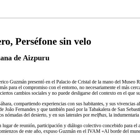
, Perséfone sin velo
Juana de Aizpuru
rico Guzmán presentó en el Palacio de Cristal de la mano del Museo Rei
ás para el compromiso con el entorno, no necesariamente el más cercan
a ciertos cambios sociales y no puede desligarse del contexto en el que s
 Sáhara, compartiendo experiencias con sus habitantes, y sus vivencias a
do de João Fernandes y que también pasó por la Tabakalera de San Sebas
 los nómadas del desierto, y en sus laterales por
melfhas
, la indumentaria
 lugar de reunión, participación y diálogo colectivo concebido para el a
mienzos de este año, expuso Guzmán en el IVAM «Al borde del mundo»,