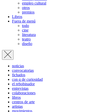
empleo cultural
otros
premios
Libros
Fuera de menú
todo
cine
literatura
teatro
diseño
noticias
convocatorias
fichados
con q de curiosidad
el rebobinador
entrevistas
colaboraciones
libros
centros de arte
artistas
movimientos