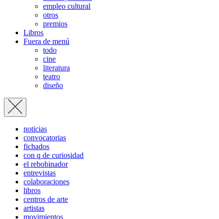
empleo cultural
otros
premios
Libros
Fuera de menú
todo
cine
literatura
teatro
diseño
noticias
convocatorias
fichados
con q de curiosidad
el rebobinador
entrevistas
colaboraciones
libros
centros de arte
artistas
movimientos