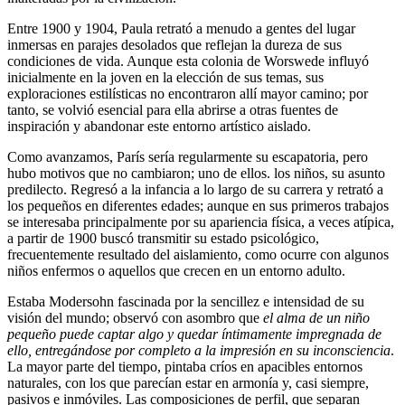
Entre 1900 y 1904, Paula retrató a menudo a gentes del lugar
inmersas en parajes desolados que reflejan la dureza de sus
condiciones de vida. Aunque esta colonia de Worswede influyó
inicialmente en la joven en la elección de sus temas, sus
exploraciones estilísticas no encontraron allí mayor camino; por
tanto, se volvió esencial para ella abrirse a otras fuentes de
inspiración y abandonar este entorno artístico aislado.
Como avanzamos, París sería regularmente su escapatoria, pero
hubo motivos que no cambiaron; uno de ellos. los niños, su asunto
predilecto. Regresó a la infancia a lo largo de su carrera y retrató a
los pequeños en diferentes edades; aunque en sus primeros trabajos
se interesaba principalmente por su apariencia física, a veces atípica,
a partir de 1900 buscó transmitir su estado psicológico,
frecuentemente resultado del aislamiento, como ocurre con algunos
niños enfermos o aquellos que crecen en un entorno adulto.
Estaba Modersohn fascinada por la sencillez e intensidad de su
visión del mundo; observó con asombro que
el alma de un niño
pequeño puede captar algo y quedar íntimamente impregnada de
ello, entregándose por completo a la impresión en su inconsciencia
.
La mayor parte del tiempo, pintaba críos en apacibles entornos
naturales, con los que parecían estar en armonía y, casi siempre,
pasivos e inmóviles. Las composiciones de perfil, que separan