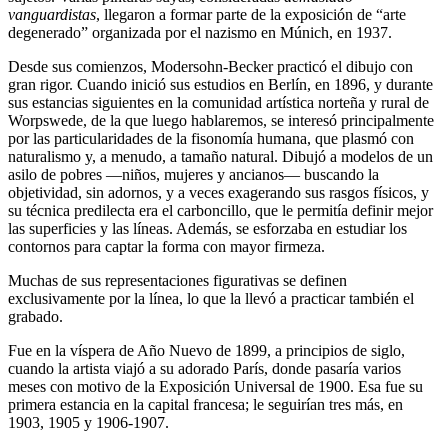
vanguardistas
, llegaron a formar parte de la exposición de “arte
degenerado” organizada por el nazismo en Múnich, en 1937.
Desde sus comienzos, Modersohn-Becker practicó el dibujo con
gran rigor. Cuando inició sus estudios en Berlín, en 1896, y durante
sus estancias siguientes en la comunidad artística norteña y rural de
Worpswede, de la que luego hablaremos, se interesó principalmente
por las particularidades de la fisonomía humana, que plasmó con
naturalismo y, a menudo, a tamaño natural. Dibujó a modelos de un
asilo de pobres —niños, mujeres y ancianos— buscando la
objetividad, sin adornos, y a veces exagerando sus rasgos físicos, y
su técnica predilecta era el carboncillo, que le permitía definir mejor
las superficies y las líneas. Además, se esforzaba en estudiar los
contornos para captar la forma con mayor firmeza.
Muchas de sus representaciones figurativas se definen
exclusivamente por la línea, lo que la llevó a practicar también el
grabado.
Fue en la víspera de Año Nuevo de 1899, a principios de siglo,
cuando la artista viajó a su adorado París, donde pasaría varios
meses con motivo de la Exposición Universal de 1900. Esa fue su
primera estancia en la capital francesa; le seguirían tres más, en
1903, 1905 y 1906-1907.