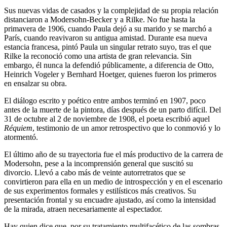
Sus nuevas vidas de casados ​​y la complejidad de su propia relación
distanciaron a Modersohn-Becker y a Rilke. No fue hasta la
primavera de 1906, cuando Paula dejó a su marido y se marchó a
París, cuando reavivaron su antigua amistad. Durante esa nueva
estancia francesa, pintó Paula un singular retrato suyo, tras el que
Rilke la reconoció como una artista de gran relevancia. Sin
embargo, él nunca la defendió públicamente, a diferencia de Otto,
Heinrich Vogeler y Bernhard Hoetger, quienes fueron los primeros
en ensalzar su obra.
El diálogo escrito y poético entre ambos terminó en 1907, poco
antes de la muerte de la pintora, días después de un parto difícil. Del
31 de octubre al 2 de noviembre de 1908, el poeta escribió aquel
Réquiem
, testimonio de un amor retrospectivo que lo conmovió y lo
atormentó.
El último año de su trayectoria fue el más productivo de la carrera de
Modersohn, pese a la incomprensión general que suscitó su
divorcio. Llevó a cabo más de veinte autorretratos que se
convirtieron para ella en un medio de introspección y en el escenario
de sus experimentos formales y estilísticos más creativos. Su
presentación frontal y su encuadre ajustado, así como la intensidad
de la mirada, atraen necesariamente al espectador.
Hay quien dice que, por su tratamiento multifacético de las sombras,