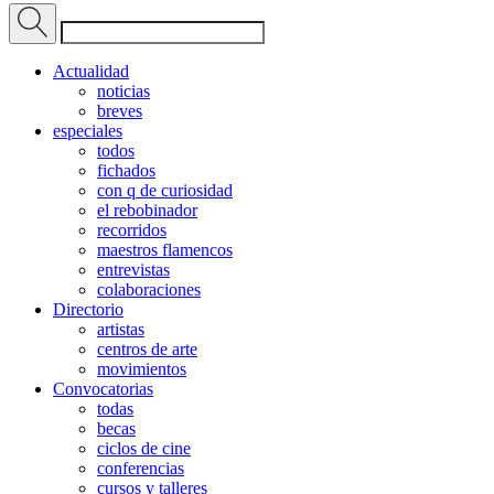
Actualidad
noticias
breves
especiales
todos
fichados
con q de curiosidad
el rebobinador
recorridos
maestros flamencos
entrevistas
colaboraciones
Directorio
artistas
centros de arte
movimientos
Convocatorias
todas
becas
ciclos de cine
conferencias
cursos y talleres