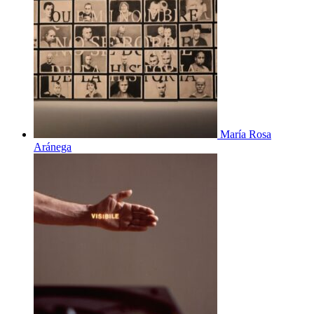
María Rosa
Aránega