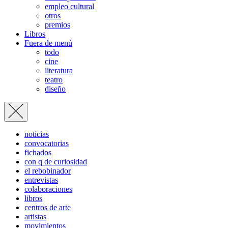
empleo cultural
otros
premios
Libros
Fuera de menú
todo
cine
literatura
teatro
diseño
noticias
convocatorias
fichados
con q de curiosidad
el rebobinador
entrevistas
colaboraciones
libros
centros de arte
artistas
movimientos