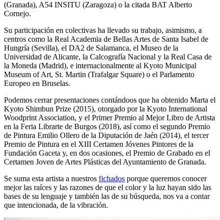
(Granada), A54 INSITU (Zaragoza) o la citada BAT Alberto
Cornejo.
Su participación en colectivas ha llevado su trabajo, asimismo, a
centros como la Real Academia de Bellas Artes de Santa Isabel de
Hungría (Sevilla), el DA2 de Salamanca, el Museo de la
Universidad de Alicante, la Calcografía Nacional y la Real Casa de
la Moneda (Madrid), e internacionalmente al Kyoto Municipal
Museum of Art, St. Martin (Trafalgar Square) o el Parlamento
Europeo en Bruselas.
Podemos cerrar presentaciones contándoos que ha obtenido Marta el
Kyoto Shimbun Prize (2015), otorgado por la Kyoto International
Woodprint Association, y el Primer Premio al Mejor Libro de Artista
en la Feria Librarte de Burgos (2018), así como el segundo Premio
de Pintura Emilio Ollero de la Diputación de Jaén (2014), el tercer
Premio de Pintura en el XIII Certamen Jóvenes Pintores de la
Fundación Gaceta y, en dos ocasiones, el Premio de Grabado en el
Certamen Joven de Artes Plásticas del Ayuntamiento de Granada.
Se suma esta artista a nuestros
fichados
porque queremos conocer
mejor las raíces y las razones de que el color y la luz hayan sido las
bases de su lenguaje y también las de su búsqueda, nos va a contar
que intencionada, de la vibración.