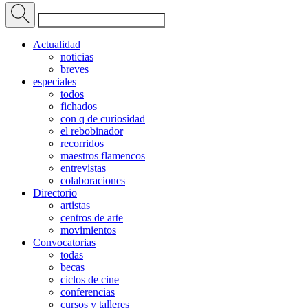
Actualidad
noticias
breves
especiales
todos
fichados
con q de curiosidad
el rebobinador
recorridos
maestros flamencos
entrevistas
colaboraciones
Directorio
artistas
centros de arte
movimientos
Convocatorias
todas
becas
ciclos de cine
conferencias
cursos y talleres