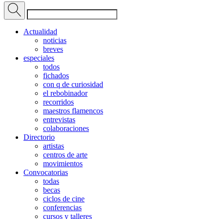
Actualidad
noticias
breves
especiales
todos
fichados
con q de curiosidad
el rebobinador
recorridos
maestros flamencos
entrevistas
colaboraciones
Directorio
artistas
centros de arte
movimientos
Convocatorias
todas
becas
ciclos de cine
conferencias
cursos y talleres