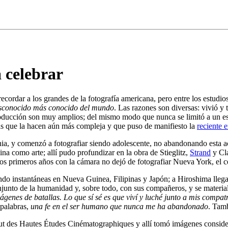
a celebrar
ecordar a los grandes de la fotografía americana, pero entre los estudio
desconocido más conocido del mundo
. Las razones son diversas: vivió y
oducción son muy amplios; del mismo modo que nunca se limitó a un estilo 
icas que la hacen aún más compleja y que puso de manifiesto la
reciente 
ia, y comenzó a fotografiar siendo adolescente, no abandonando esta a
ina como arte; allí pudo profundizar en la obra de Stieglitz,
Strand
y Cla
s primeros años con la cámara no dejó de fotografiar Nueva York, el c
ndo instantáneas en Nueva Guinea, Filipinas y Japón; a Hiroshima lleg
conjunto de la humanidad y, sobre todo, con sus compañeros, y se materi
ágenes de batallas. Lo que sí sé es que viví y luché junto a mis compatr
 palabras,
una fe en el ser humano que nunca me ha abandonado
. Tamb
stitut des Hautes Études Cinématographiques y allí tomó imágenes consid