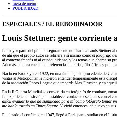
fuera de menú
PUBLICIDAD
ESPECIALES / EL REBOBINADOR
Louis Stettner: gente corriente 
La mayor parte del público seguramente no citaría a Louis Stettner al r
de ahí que el propio autor se refiriera a sí mismo como
el fotógrafo 
al contexto francés ni al estadounidense, y los temas que abarca su pr
Además, su obra cuenta con referencias literarias, filosóficas y polít
Nació en Brooklyn en 1922, en una familia judía procedente de Ucran
visitas al Metropolitan le hicieron entender tempranamente esta discipl
de la asociación Photo League que impartía Max Drucker, y en aquello
En la II Guerra Mundial se convertiría en fotógrafo de combate, toma
La experiencia le sirvió para establecer contactos esenciales con el 
difícil evaluar lo que ha significado para mí como fotógrafo tomar im
me había rozado en Times Square
. Y vivió entonces, de nuevo en sus
Finalizado el conflicto, en 1947, llegó a París para estudiar en el In