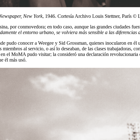
Newspaper, New York
, 1946. Cortesía Archivo Louis Stettner, París © L
sina, por conmovedora; en todo caso, aunque las grandes ciudades fueran
damente el entorno urbano, se volviera más sensible a las diferencias d
onde pudo conocer a Weegee y Sid Grossman, quienes inocularon en él un 
 miembros al servicio, o así lo deseaban, de las clases trabajadoras, c
 en el MoMA pudo visitar; la consideró una declaración revolucionaria e
e él más usó.