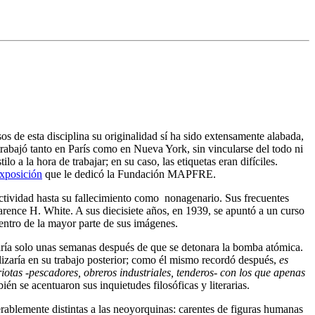
sos de esta disciplina su originalidad sí ha sido extensamente alabada,
 trabajó tanto en París como en Nueva York, sin vincularse del todo ni
a la hora de trabajar; en su caso, las etiquetas eran difíciles.
exposición
que le dedicó la Fundación MAPFRE.
ctividad hasta su fallecimiento como nonagenario. Sus frecuentes
rence H. White. A sus diecisiete años, en 1939, se apuntó a un curso
entro de la mayor parte de sus imágenes.
aría solo unas semanas después de que se detonara la bomba atómica.
alizaría en su trabajo posterior; como él mismo recordó después,
es
iotas -pescadores, obreros industriales, tenderos- con los que apenas
ién se acentuaron sus inquietudes filosóficas y literarias.
erablemente distintas a las neoyorquinas: carentes de figuras humanas