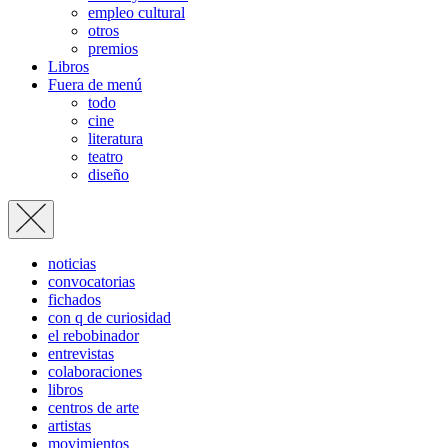
empleo cultural
otros
premios
Libros
Fuera de menú
todo
cine
literatura
teatro
diseño
noticias
convocatorias
fichados
con q de curiosidad
el rebobinador
entrevistas
colaboraciones
libros
centros de arte
artistas
movimientos