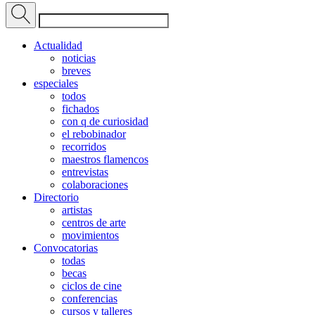
Actualidad
noticias
breves
especiales
todos
fichados
con q de curiosidad
el rebobinador
recorridos
maestros flamencos
entrevistas
colaboraciones
Directorio
artistas
centros de arte
movimientos
Convocatorias
todas
becas
ciclos de cine
conferencias
cursos y talleres