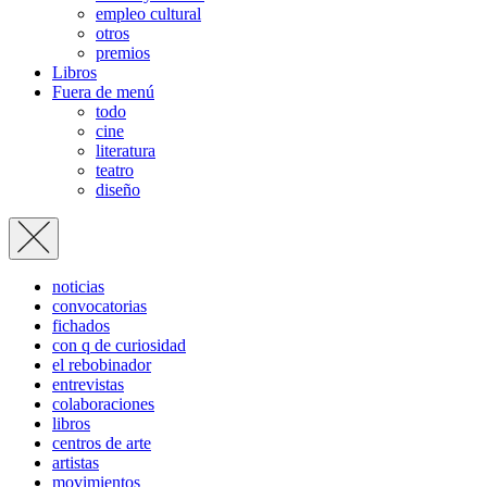
empleo cultural
otros
premios
Libros
Fuera de menú
todo
cine
literatura
teatro
diseño
noticias
convocatorias
fichados
con q de curiosidad
el rebobinador
entrevistas
colaboraciones
libros
centros de arte
artistas
movimientos