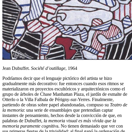
Jean Dubuffet.
Société d’outillage
, 1964
Podríamos decir que el lenguaje pictórico del artista se hizo
gradualmente más decorativo: fue entonces cuando esos ritmos se
materializaron en proyectos escultóricos y arquitectónicos como el
grupo de árboles de Chase Manhattan Plaza, el jardín de esmalte de
Otterlo o la Villa Falbala de Périgny-sur-Yerres. Finalmente,
partiendo de obras sobre papel abandonadas, compuso su
Teatro de
la memoria
: una serie de ensamblajes que pretendían captar
instantes de pensamiento, hechos desde la convicción de que, en
palabras de Dubuffet,
la memoria visual es más vívida que la
memoria puramente cognitiv
a. No tienen demasiado que ver con
sus primeras fiestas de la trivialidad: al final ganó la ordenación de