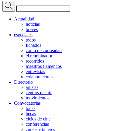
Actualidad
noticias
breves
especiales
todos
fichados
con q de curiosidad
el rebobinador
recorridos
maestros flamencos
entrevistas
colaboraciones
Directorio
artistas
centros de arte
movimientos
Convocatorias
todas
becas
ciclos de cine
conferencias
cursos y talleres