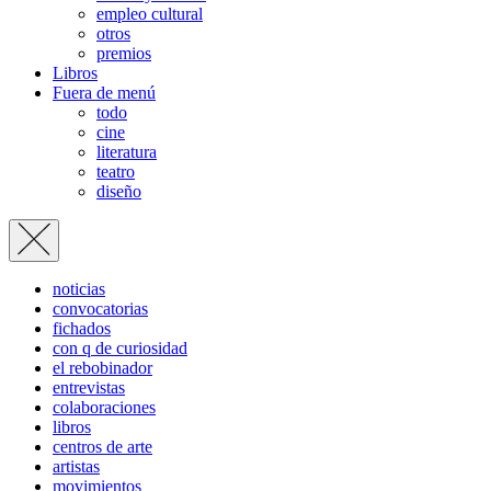
empleo cultural
otros
premios
Libros
Fuera de menú
todo
cine
literatura
teatro
diseño
noticias
convocatorias
fichados
con q de curiosidad
el rebobinador
entrevistas
colaboraciones
libros
centros de arte
artistas
movimientos