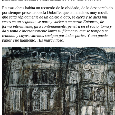
En esas obras habita un recuerdo de lo olvidado, de lo desapercibido
por siempre presente; decía Dubuffet que la mirada es muy móvil,
que
salta rápidamente de un objeto a otro, se eleva y se aleja mil
veces en un segundo, se para y vuelve a empezar. Entonces, de
forma intermitente, gira continuamente, penetra en el vacío, toma y
da y toma e incesantemente lanza su filamento, que se rompe y se
reanuda y cuyos extremos cuelgan por todas partes. Y uno puede
pintar este filamento. ¡Es maravilloso!