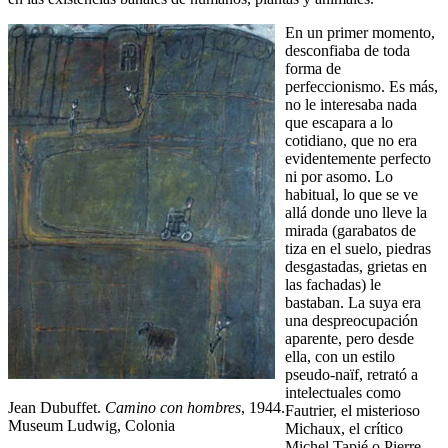
En un primer momento,
desconfiaba de toda
forma de
perfeccionismo. Es más,
no le interesaba nada
que escapara a lo
cotidiano, que no era
evidentemente perfecto
ni por asomo. Lo
habitual, lo que se ve
allá donde uno lleve la
mirada (garabatos de
tiza en el suelo, piedras
desgastadas, grietas en
las fachadas) le
bastaban. La suya era
una despreocupación
aparente, pero desde
ella, con un estilo
pseudo-naïf, retrató a
intelectuales como
Jean Dubuffet.
Camino con hombres
, 1944.
Fautrier, el misterioso
Museum Ludwig, Colonia
Michaux, el crítico
Michel Tapié o Pierre