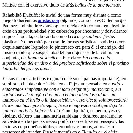
Matisse con el expresivo título de
Más bellos de lo que piensas
.
Rehabilitó Dubuffet lo trivial de una forma muy distinta a como
luego lo harían los
artistas pop
(algunos, como Claes Oldenburg o
Paolozzi, admiradores suyos): no se reía de lo común, en absoluto;
creía en su profundidad y se esforzaba por encontrar y desvelarnos
su poesía oculta, elaborando con ella
ricas y sublimes fiestas
plásticas. No necesitó para eso de formas sofisticadas ni de colores
exquisitamente logrados: lo pintoresco era para él el enemigo, del
mismo modo que sospechaba del buen gusto y de la cultura en
conjunto, del
homo aestheticus
. Fue claro:
En cuanto a la
superioridad del erudito o del precioso sofisticado sobre el próximo
labrador, tengo mis dudas
.
En sus inicios artísticos (seguramente su etapa más importante), en
su obra no había color: había tema. Dijo que pensaba en
cuadros
elaborados simplemente con el lodo original y monocromo, sin
variaciones de ningún tipo, ni en el tono ni en los colores, ni
tampoco en el brillo o la disposición, y cuyo efecto solo procedería
de los muchos tipos de signo, trazo e impresión vital que deja la
mano cuando trabaja en bruto
. Con alquitrán, cemento, yeso y
piedras, elaboró una imaginería ambigua y despreocupadamente
sarcástica en la que las mesas podían convertirse en paisajes y las
texturas en pequeños ídolos, demonios, gnomos, animales o
personas: ahí quedan
Paisaje metafísico
o
Tumulto en el cielo
.