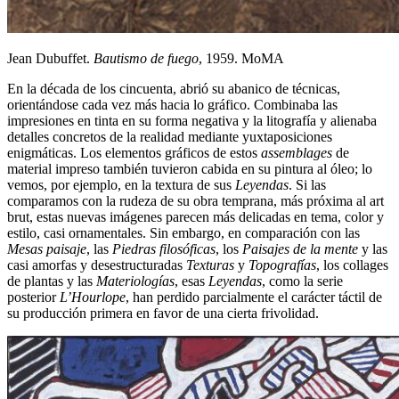
Jean Dubuffet.
Bautismo de fuego
, 1959. MoMA
En la década de los cincuenta, abrió su abanico de técnicas,
orientándose cada vez más hacia lo gráfico. Combinaba las
impresiones en tinta en su forma negativa y la litografía y alienaba
detalles concretos de la realidad mediante yuxtaposiciones
enigmáticas. Los elementos gráficos de estos
assemblages
de
material impreso también tuvieron cabida en su pintura al óleo; lo
vemos, por ejemplo, en la textura de sus
Leyendas
. Si las
comparamos con la rudeza de su obra temprana, más próxima al art
brut, estas nuevas imágenes parecen más delicadas en tema, color y
estilo, casi ornamentales. Sin embargo, en comparación con las
Mesas paisaje
, las
Piedras filosóficas
, los
Paisajes de la mente
y las
casi amorfas y desestructuradas
Texturas
y
Topografías
, los collages
de plantas y las
Materiologías
, esas
Leyendas
, como la serie
posterior
L’Hourlope
, han perdido parcialmente el carácter táctil de
su producción primera en favor de una cierta frivolidad.