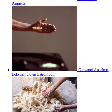
Aránega
Giovanni Anselmo,
todo cambió en Estrómboli