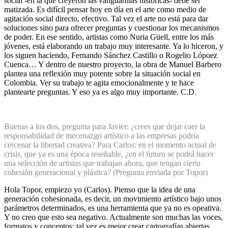
social -en la que creyeron las vanguardias históricas- debe ser
matizada. Es difícil pensar hoy en día en el arte como medio de
agitación social directo, efectivo. Tal vez el arte no está para dar
soluciones sino para ofrecer preguntas y cuestionar los mecanismos
de poder. En ese sentido, artistas como Nuria Güell, entre los más
jóvenes, está elaborando un trabajo muy interesante. Ya lo hiceron, y
los siguen haciendo, Fernando Sánchez Castillo o Rogelio Lópoez
Cuenca… Y dentro de nuestro proyecto, la obra de Manuel Barbero
plantea una reflexión muy potente sobre la situación social en
Colombia. Ver su trabajo te agita emocionalmente y te hace
plantearte preguntas. Y eso ya es algo muy importante. C.D.
Buenas a los dos, pregunta para Javier: ¿crees que dejar caer la
responsabilidad de mecenazgo artístico a las empresas podría
cercenar la libertad creativa? P
ara Carlos: en el momento actual de
crisis, que ya es una época reseñable, ¿en el futuro se podrá hacer
una selección de artistas que trabajan ahora, que tengan cierta
cohesión generacional y plástica? (Pregunta enviada por Topor)
Hola Topor, empiezo yo (Carlos). Pienso que la idea de una
generación cohesionada, es decir, un movimiento artístico bajo unos
parámetros determinados, es una herramienta que ya no es opeativa.
Y no creo que esto sea negativo. Actualmente son muchas las voces,
formatos y conceptos; tal vez es mejor crear cartografías abiertas,