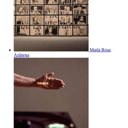
María Rosa
Aránega