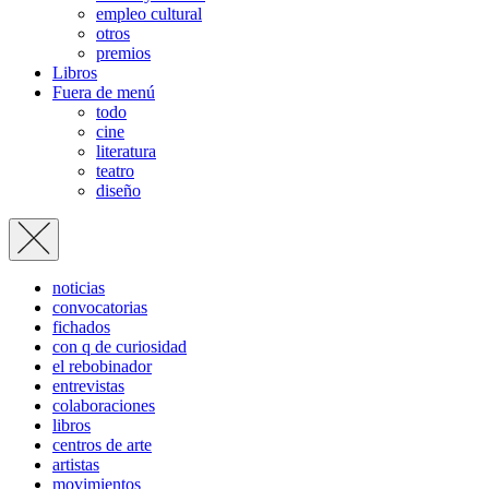
empleo cultural
otros
premios
Libros
Fuera de menú
todo
cine
literatura
teatro
diseño
noticias
convocatorias
fichados
con q de curiosidad
el rebobinador
entrevistas
colaboraciones
libros
centros de arte
artistas
movimientos