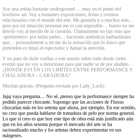
Soy una artista bastante underground … muy en el punto del
lowbrow art. Voy a bastantes exposiciones, ferias y eventos
relacionados con el mundo del arte. Me gustaría ir a muchos más…
pero por mi situación personal me es casi imposible… bueno no me
desvío voy al meollo de la cuestión. Últimamente no hay mas que
«performers» por todas partes… haciendo auténticas barbaridades
que… personalmente a mi me da la sensación que lo único que
pretenden es timar al espectador y llamar la atención.
Y no paro de darle vueltas a este asunto sobre todo desde cierto
evento que no voy a mencionar para que nadie se de por aludido…
¿DÓNDE ESTÁN LOS LIMITES ENTRE PERFORMANCE Y
CHALADURA – CARADURA?
Muchas gracias. (Pregunta enviada por Lady_Luck)
Jajaj vaya pregunta… No sé, pienso que la performance siempre ha
podido parecer chocante. Supongo que las acciones de Fluxus
chocarían más en los setenta que ahora, por ejemplo. En ese sentido,
no creo que pueda hablarse de tomadura de pelo por norma general.
Lo que sí creo es que hoy este tipo de obra está más justificado aún
que en los años sesenta porque el mercado del arte se ha
racionalizado mucho y los artistas deben experimentar en sus
márgenes.