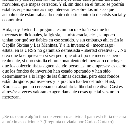
movibles, que mapas cerrados. Y sí, sin duda en el futuro se podrán
establecer panorámicas muy interesantes sobre los artistas que
actualmente están trabajado dentro de este contexto de crisis social y
económica.
Hola, soy Javier. La pregunta es un poco extraña ya que los
mecenas tradicionales, la Iglesia, la aristocracia, etc.., tampoco
tenían por qué ser fiables en ese sentido, y sin embargo ahí están la
Capilla Sixtina y Las Meninas. Y a la inversa: el «mecenazgo»
estatal en la URSS no garantizó demasiada «libertad creativa»… No
creo que la empresa en sí sea peor que otro tipo de mecenas pero
realmente, si uno estudia el funcionamiento del mercado concluye
que los coleccionistas siguen siendo personas, no empresas; es cierto
que los fondos de inversión han estado operando y han sido
determinantes a lo largo de las últimas décadas, pero esos fondos
están dirigidos por asesores y la práctica ha demostrado -Hirst,
Koons…- que no cercenan en absoluto la libertad creativa. Casi es
al revés: a veces valoran exageradamente cosas que tal vez no lo
merezcan.
¿Se os ocurre algún tipo de evento o actividad para esta feria de cara
a próximas ediciones? (Pregunta enviada por Carlos Cartaxo)