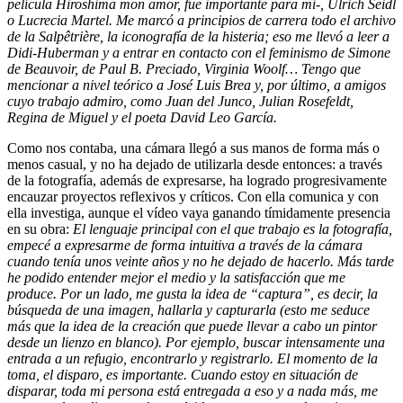
película Hiroshima mon amor, fue importante para mí-, Ulrich Seidl
o Lucrecia Martel. Me marcó a principios de carrera todo el archivo
de la Salpêtrière, la iconografía de la histeria; eso me llevó a leer a
Didi-Huberman y a entrar en contacto con el feminismo de Simone
de Beauvoir, de Paul B. Preciado, Virginia Woolf… Tengo que
mencionar a nivel teórico a José Luis Brea y, por último, a amigos
cuyo trabajo admiro, como Juan del Junco, Julian Rosefeldt,
Regina de Miguel y el poeta David Leo García.
Como nos contaba, una cámara llegó a sus manos de forma más o
menos casual, y no ha dejado de utilizarla desde entonces: a través
de la fotografía, además de expresarse, ha logrado progresivamente
encauzar proyectos reflexivos y críticos. Con ella comunica y con
ella investiga, aunque el vídeo vaya ganando tímidamente presencia
en su obra:
El lenguaje principal con el que trabajo es la fotografía,
empecé a expresarme de forma intuitiva a través de la cámara
cuando tenía unos veinte años y no he dejado de hacerlo. Más tarde
he podido entender mejor el medio y la satisfacción que me
produce. Por un lado, me gusta la idea de “captura”, es decir, la
búsqueda de una imagen, hallarla y capturarla (esto me seduce
más que la idea de la creación que puede llevar a cabo un pintor
desde un lienzo en blanco). Por ejemplo, buscar intensamente una
entrada a un refugio, encontrarlo y registrarlo. El momento de la
toma, el disparo, es importante. Cuando estoy en situación de
disparar, toda mi persona está entregada a eso y a nada más, me