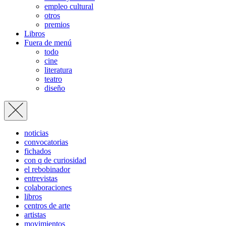
empleo cultural
otros
premios
Libros
Fuera de menú
todo
cine
literatura
teatro
diseño
noticias
convocatorias
fichados
con q de curiosidad
el rebobinador
entrevistas
colaboraciones
libros
centros de arte
artistas
movimientos