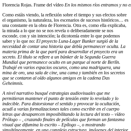
Florencia Rojas. Frame del vídeo
En los mismos ríos entramos y no 
Como estáis viendo, la reflexión sobre el tiempo y sus efectos sobre
el organismo, la naturaleza, los escenarios de sucesos históricos… es
una constante en la obra de Florencia. Otra es, como ella explicaba,
la mirada a lo que no se nos revela o deliberadamente se nos
esconde, con y sin intención; la dicotomía entre lo que podemos
saber y lo que no:
El proyecto Luna-Lager Bunker surgió de la
necesidad de contar una historia que debía permanecer oculta. La
materia prima de la que partí para desarrollar el proyecto era un
secreto. El título se refiere a un búnker de la Segunda Guerra
Mundial que permanece oculto en un parque al norte de Berlín.
Trabajé en varios espacios oscuros, como una madriguera, una
mina de oro, una sala de cine, una cama y también en los secretos
que se contaron al oído algunos amigos en la cadena Das
Geheimnis.
A nivel narrativo busqué estrategias audiovisuales que me
permitieran mantener el punto de tensión entre lo revelado y lo
indecible. Para distorsionar el sentido y provocar la ocultación,
acudí a varias formalizaciones tales como escribir en el cuerpo
letras que desaparecen imposibilitando la lectura del texto – vídeo
Prólogo – , cruzando finales de películas que forman un fantasma
visual que difumina lo escrito – Epílogo –, o mostrando
simultáneamente, en una compleja estructura, imágenes del interior