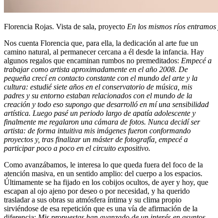
Florencia Rojas. Vista de sala, proyecto
En los mismos ríos entramos 
Nos cuenta Florencia que, para ella, la dedicación al arte fue un
camino natural, al permanecer cercana a él desde la infancia. Hay
algunos regalos que encaminan rumbos no premeditados:
Empecé a
trabajar como artista aproximadamente en el año 2008. De
pequeña crecí en contacto constante con el mundo del arte y la
cultura: estudié siete años en el conservatorio de música, mis
padres y su entorno estaban relacionados con el mundo de la
creación y todo eso supongo que desarrolló en mí una sensibilidad
artística. Luego pasé un periodo largo de apatía adolescente y
finalmente me regalaron una cámara de fotos. Nunca decidí ser
artista: de forma intuitiva mis imágenes fueron conformando
proyectos y, tras finalizar un máster de fotografía, empecé a
participar poco a poco en el circuito expositivo.
Como avanzábamos, le interesa lo que queda fuera del foco de la
atención masiva, en un sentido amplio: del cuerpo a los espacios.
Últimamente se ha fijado en los cobijos ocultos, de ayer y hoy, que
escapan al ojo ajeno por deseo o por necesidad, y ha querido
trasladar a sus obras su atmósfera íntima y su clima propio
sirviéndose de esa repetición que es una vía de afirmación de la
diferencia:
Mis propuestas han avanzado de un interés en asuntos