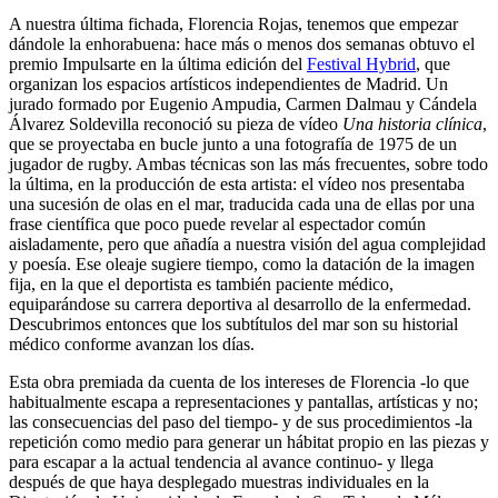
A nuestra última fichada, Florencia Rojas, tenemos que empezar
dándole la enhorabuena: hace más o menos dos semanas obtuvo el
premio Impulsarte en la última edición del
Festival Hybrid
, que
organizan los espacios artísticos independientes de Madrid. Un
jurado formado por Eugenio Ampudia, Carmen Dalmau y Cándela
Álvarez Soldevilla reconoció su pieza de vídeo
Una historia clínica
,
que se proyectaba en bucle junto a una fotografía de 1975 de un
jugador de rugby. Ambas técnicas son las más frecuentes, sobre todo
la última, en la producción de esta artista: el vídeo nos presentaba
una sucesión de olas en el mar, traducida cada una de ellas por una
frase científica que poco puede revelar al espectador común
aisladamente, pero que añadía a nuestra visión del agua complejidad
y poesía. Ese oleaje sugiere tiempo, como la datación de la imagen
fija, en la que el deportista es también paciente médico,
equiparándose su carrera deportiva al desarrollo de la enfermedad.
Descubrimos entonces que los subtítulos del mar son su historial
médico conforme avanzan los días.
Esta obra premiada da cuenta de los intereses de Florencia -lo que
habitualmente escapa a representaciones y pantallas, artísticas y no;
las consecuencias del paso del tiempo- y de sus procedimientos -la
repetición como medio para generar un hábitat propio en las piezas y
para escapar a la actual tendencia al avance continuo- y llega
después de que haya desplegado muestras individuales en la