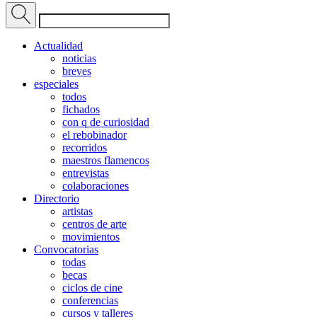
Actualidad
noticias
breves
especiales
todos
fichados
con q de curiosidad
el rebobinador
recorridos
maestros flamencos
entrevistas
colaboraciones
Directorio
artistas
centros de arte
movimientos
Convocatorias
todas
becas
ciclos de cine
conferencias
cursos y talleres