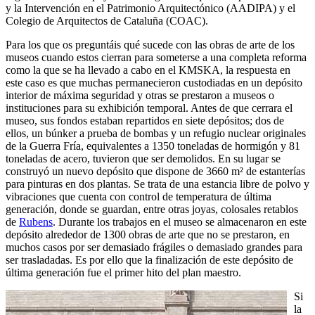
y la Intervención en el Patrimonio Arquitectónico (AADIPA) y el
Colegio de Arquitectos de Cataluña (COAC).
Para los que os preguntáis qué sucede con las obras de arte de los
museos cuando estos cierran para someterse a una completa reforma
como la que se ha llevado a cabo en el KMSKA, la respuesta en
este caso es que muchas permanecieron custodiadas en un depósito
interior de máxima seguridad y otras se prestaron a museos o
instituciones para su exhibición temporal. Antes de que cerrara el
museo, sus fondos estaban repartidos en siete depósitos; dos de
ellos, un búnker a prueba de bombas y un refugio nuclear originales
de la Guerra Fría, equivalentes a 1350 toneladas de hormigón y 81
toneladas de acero, tuvieron que ser demolidos. En su lugar se
construyó un nuevo depósito que dispone de 3660 m² de estanterías
para pinturas en dos plantas. Se trata de una estancia libre de polvo y
vibraciones que cuenta con control de temperatura de última
generación, donde se guardan, entre otras joyas, colosales retablos
de
Rubens
. Durante los trabajos en el museo se almacenaron en este
depósito alrededor de 1300 obras de arte que no se prestaron, en
muchos casos por ser demasiado frágiles o demasiado grandes para
ser trasladadas. Es por ello que la finalización de este depósito de
última generación fue el primer hito del plan maestro.
Si
la