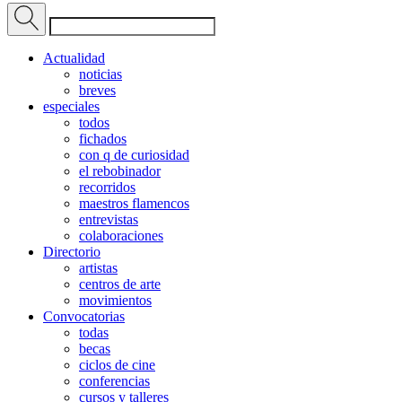
Actualidad
noticias
breves
especiales
todos
fichados
con q de curiosidad
el rebobinador
recorridos
maestros flamencos
entrevistas
colaboraciones
Directorio
artistas
centros de arte
movimientos
Convocatorias
todas
becas
ciclos de cine
conferencias
cursos y talleres