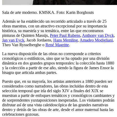
Sala de arte moderno. KMSKA. Foto: Karin Borghouts
Además se ha establecido un recorrido articulado a través de 25
obras maestras, con un atractivo excepcional por su importancia
histórica, su maestría y su temática, entre las que encontramos
pinturas de Quinten Massijs,
Peter Paul Rubens
,
Anthony van Dyck
,
Jan van Eyck
, Jacob Jordaens,
Hans Memling
,
Amadeo Modigliani
,
Theo Van Rysselberghe o
René Magritte
.
La nueva disposición de las obras no corresponde a criterios
cronológicos o estilísticos, sino que se ha optado por una división
dinámica en dos grandes grupos temporales: la colección hasta 1880
y la colección a partir de ese año, siendo la figura de James Ensor la
bisagra que articula ambas partes.
Puesto que, en su mayoría, los artistas anteriores a 1880 pueden ser
considerados como narradores, las obras incluidas dentro de esta
selección temporal que iría del siglo XIV a finales del XIX se
muestran a partir de enfoques temáticos y cronológicos cambiantes y
de sorprendentes yuxtaposiciones inesperadas. Los visitantes podrán
disfrutar así de una vista caleidoscópica de las grandes narrativas
dentro y detrás de las obras de arte, desde el amor maternal hasta las
celebraciones gozosas.