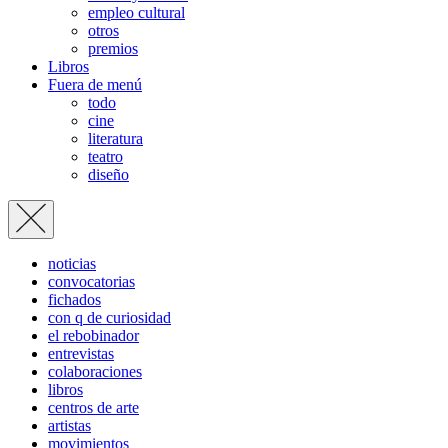
empleo cultural
otros
premios
Libros
Fuera de menú
todo
cine
literatura
teatro
diseño
noticias
convocatorias
fichados
con q de curiosidad
el rebobinador
entrevistas
colaboraciones
libros
centros de arte
artistas
movimientos