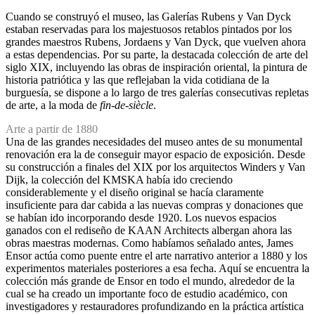
Cuando se construyó el museo, las Galerías Rubens y Van Dyck
estaban reservadas para los majestuosos retablos pintados por los
grandes maestros Rubens, Jordaens y Van Dyck, que vuelven ahora
a estas dependencias. Por su parte, la destacada colección de arte del
siglo XIX, incluyendo las obras de inspiración oriental, la pintura de
historia patriótica y las que reflejaban la vida cotidiana de la
burguesía, se dispone a lo largo de tres galerías consecutivas repletas
de arte, a la moda de
fin-de-siècle
.
Arte a partir de 1880
Una de las grandes necesidades del museo antes de su monumental
renovación era la de conseguir mayor espacio de exposición. Desde
su construcción a finales del XIX por los arquitectos Winders y Van
Dijk, la colección del KMSKA había ido creciendo
considerablemente y el diseño original se hacía claramente
insuficiente para dar cabida a las nuevas compras y donaciones que
se habían ido incorporando desde 1920. Los nuevos espacios
ganados con el rediseño de KAAN Architects albergan ahora las
obras maestras modernas. Como habíamos señalado antes, James
Ensor actúa como puente entre el arte narrativo anterior a 1880 y los
experimentos materiales posteriores a esa fecha. Aquí se encuentra la
colección más grande de Ensor en todo el mundo, alrededor de la
cual se ha creado un importante foco de estudio académico, con
investigadores y restauradores profundizando en la práctica artística