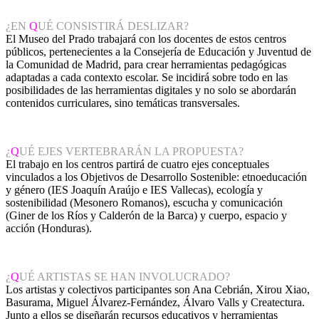
¿EN
Q
UÉ CONSISTIRÁ DESLIZAR?
El Museo del Prado trabajará con los docentes de estos centros
públicos, pertenecientes a la Consejería de Educación y Juventud de
la Comunidad de Madrid, para crear herramientas pedagógicas
adaptadas a cada contexto escolar. Se incidirá sobre todo en las
posibilidades de las herramientas digitales y no solo se abordarán
contenidos curriculares, sino temáticas transversales.
¿
Q
UÉ EJES VERTEBRARÁN LA PROPUESTA?
El trabajo en los centros partirá de cuatro ejes conceptuales
vinculados a los Objetivos de Desarrollo Sostenible: etnoeducación
y género (IES Joaquín Araújo e IES Vallecas), ecología y
sostenibilidad (Mesonero Romanos), escucha y comunicación
(Giner de los Ríos y Calderón de la Barca) y cuerpo, espacio y
acción (Honduras).
¿
Q
UÉ ARTISTAS SE HAN INVOLUCRADO?
Los artistas y colectivos participantes son Ana Cebrián, Xirou Xiao,
Basurama, Miguel Álvarez-Fernández, Álvaro Valls y Createctura.
Junto a ellos se diseñarán recursos educativos y herramientas