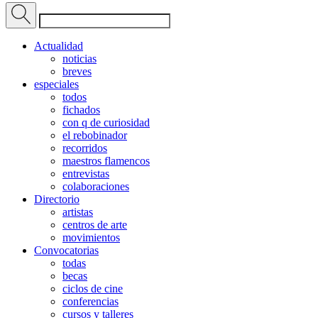
Actualidad
noticias
breves
especiales
todos
fichados
con q de curiosidad
el rebobinador
recorridos
maestros flamencos
entrevistas
colaboraciones
Directorio
artistas
centros de arte
movimientos
Convocatorias
todas
becas
ciclos de cine
conferencias
cursos y talleres