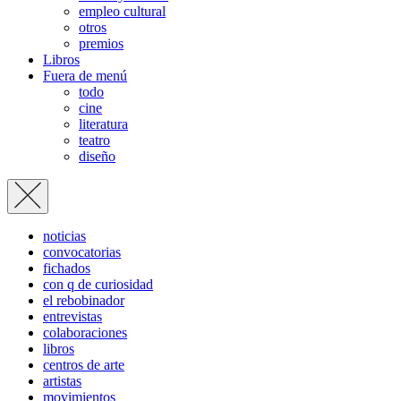
empleo cultural
otros
premios
Libros
Fuera de menú
todo
cine
literatura
teatro
diseño
noticias
convocatorias
fichados
con q de curiosidad
el rebobinador
entrevistas
colaboraciones
libros
centros de arte
artistas
movimientos