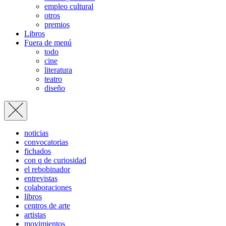
empleo cultural
otros
premios
Libros
Fuera de menú
todo
cine
literatura
teatro
diseño
noticias
convocatorias
fichados
con q de curiosidad
el rebobinador
entrevistas
colaboraciones
libros
centros de arte
artistas
movimientos