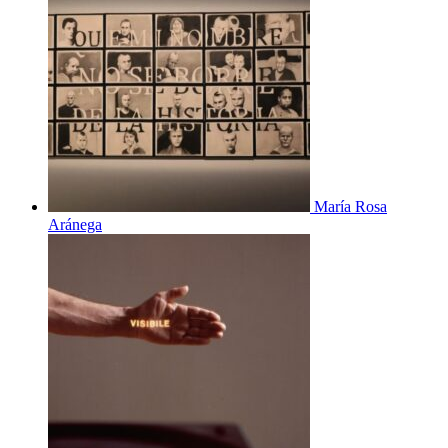
María Rosa
Aránega