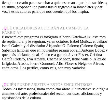
tiempo necesario para escuchar a quienes crean a partir de sus ideas;
en suma, proponer una pausa tras el regreso a la inmediatez y dar
voz a estos autores para que nos cuenten qué los inspira.
¿
Q
UÉ CREADORES ACUDIRÁN AL CAMPUS LA
FÁBRICA?
Estrenará este programa el fotógrafo Alberto García–Alix, este mes
de septiembre, y le seguirán, ya en octubre, Isabel Muñoz, el bailaor
Israel Galván y el diseñador Alejandro G. Palomo (Palomo Spain).
Sabemos también que en noviembre pasará por allí Antonio López y
que, más adelante, recalarán en esa galería Javier Fesser, Cristina
García Rodero, Eva Amaral, Chema Madoz, Irene Vallejo, Álex de
la Iglesia, Alaska, Pierre Gonnord, Alba Flores o Helga de Alvear,
entre otros. Los perfiles, como veis, son muy variados.
¿
Q
UIÉN PUEDE ASISTIR A ESTOS ENCUENTROS?
Todos los interesados, hasta completar aforo. La iniciativa se dirige a
amantes del arte, profesionales del sector, curiosos, aficionados y
apasionados de la cultura.