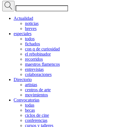
Actualidad
noticias
breves
especiales
todos
fichados
con q de curiosidad
el rebobinador
recorridos
maestros flamencos
entrevistas
colaboraciones
Directorio
artistas
centros de arte
movimientos
Convocatorias
todas
becas
ciclos de cine
conferencias
cursos y talleres