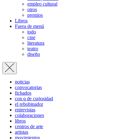
empleo cultural
otros
premios
Libros
Fuera de menú
todo
cine
literatura
teatro
diseño
noticias
convocatorias
fichados
con q de curiosidad
el rebobinador
entrevistas
colaboraciones
libros
centros de arte
artistas
movimientos