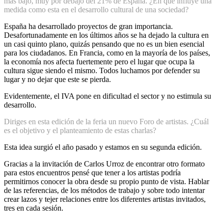
más bajo, muy por debajo del 21% de España. ¿En qué influye una
medida como esta en el desarrollo cultural de una sociedad?
España ha desarrollado proyectos de gran importancia.
Desafortunadamente en los últimos años se ha dejado la cultura en
un casi quinto plano, quizás pensando que no es un bien esencial
para los ciudadanos. En Francia, como en la mayoría de los países,
la economía nos afecta fuertemente pero el lugar que ocupa la
cultura sigue siendo el mismo. Todos luchamos por defender su
lugar y no dejar que este se pierda.
Evidentemente, el IVA pone en dificultad el sector y no estimula su
desarrollo.
Diriges en esta edición de la feria un nuevo Foro de artistas. ¿Cuál
es el objetivo y el planteamiento de estas charlas?
Esta idea surgió el año pasado y estamos en su segunda edición.
Gracias a la invitación de Carlos Urroz de encontrar otro formato
para estos encuentros pensé que tener a los artistas podría
permitirnos conocer la obra desde su propio punto de vista. Hablar
de las referencias, de los métodos de trabajo y sobre todo intentar
crear lazos y tejer relaciones entre los diferentes artistas invitados,
tres en cada sesión.