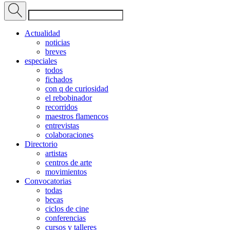
Actualidad
noticias
breves
especiales
todos
fichados
con q de curiosidad
el rebobinador
recorridos
maestros flamencos
entrevistas
colaboraciones
Directorio
artistas
centros de arte
movimientos
Convocatorias
todas
becas
ciclos de cine
conferencias
cursos y talleres