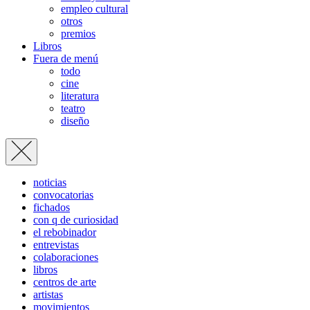
empleo cultural
otros
premios
Libros
Fuera de menú
todo
cine
literatura
teatro
diseño
noticias
convocatorias
fichados
con q de curiosidad
el rebobinador
entrevistas
colaboraciones
libros
centros de arte
artistas
movimientos