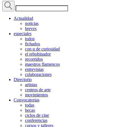
Actualidad
noticias
breves
especiales
todos
fichados
con q de curiosidad
el rebobinador
recorridos
maestros flamencos
entrevistas
colaboraciones
Directorio
artistas
centros de arte
movimientos
Convocatorias
todas
becas
ciclos de cine
conferencias
cursos y talleres