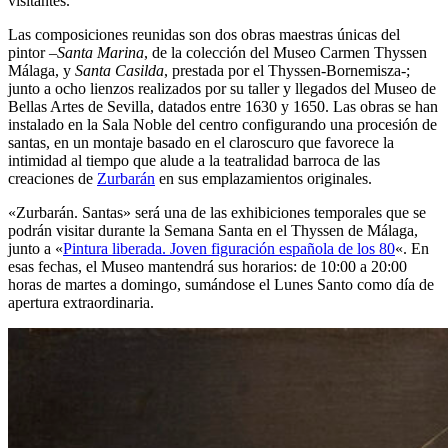
visitantes.
Las composiciones reunidas son dos obras maestras únicas del
pintor –
Santa Marina
, de la colección del Museo Carmen Thyssen
Málaga, y
Santa Casilda
, prestada por el Thyssen-Bornemisza-;
junto a ocho lienzos realizados por su taller y llegados del Museo de
Bellas Artes de Sevilla, datados entre 1630 y 1650. Las obras se han
instalado en la Sala Noble del centro configurando una procesión de
santas, en un montaje basado en el claroscuro que favorece la
intimidad al tiempo que alude a la teatralidad barroca de las
creaciones de
Zurbarán
en sus emplazamientos originales.
«Zurbarán. Santas» será una de las exhibiciones temporales que se
podrán visitar durante la Semana Santa en el Thyssen de Málaga,
junto a «
Pintura liberada. Joven figuración española de los 80
«. En
esas fechas, el Museo mantendrá sus horarios: de 10:00 a 20:00
horas de martes a domingo, sumándose el Lunes Santo como día de
apertura extraordinaria.