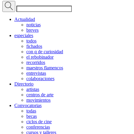
Actualidad
noticias
breves
especiales
todos
fichados
con q de curiosidad
el rebobinador
recorridos
maestros flamencos
entrevistas
colaboraciones
Directorio
artistas
centros de arte
movimientos
Convocatorias
todas
becas
ciclos de cine
conferencias
cursos y talleres