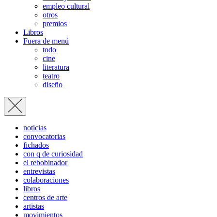
empleo cultural
otros
premios
Libros
Fuera de menú
todo
cine
literatura
teatro
diseño
noticias
convocatorias
fichados
con q de curiosidad
el rebobinador
entrevistas
colaboraciones
libros
centros de arte
artistas
movimientos