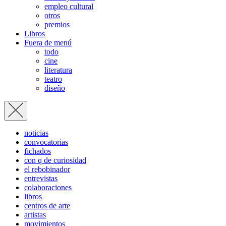
empleo cultural
otros
premios
Libros
Fuera de menú
todo
cine
literatura
teatro
diseño
noticias
convocatorias
fichados
con q de curiosidad
el rebobinador
entrevistas
colaboraciones
libros
centros de arte
artistas
movimientos