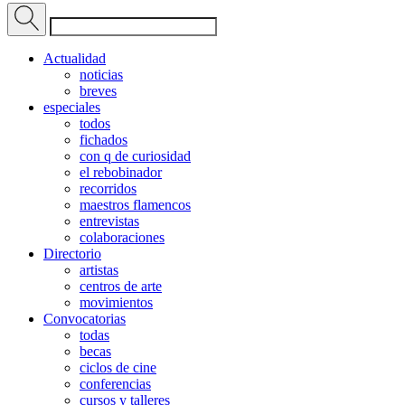
Actualidad
noticias
breves
especiales
todos
fichados
con q de curiosidad
el rebobinador
recorridos
maestros flamencos
entrevistas
colaboraciones
Directorio
artistas
centros de arte
movimientos
Convocatorias
todas
becas
ciclos de cine
conferencias
cursos y talleres