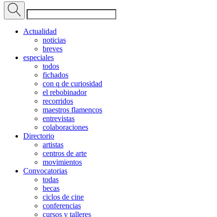
Actualidad
noticias
breves
especiales
todos
fichados
con q de curiosidad
el rebobinador
recorridos
maestros flamencos
entrevistas
colaboraciones
Directorio
artistas
centros de arte
movimientos
Convocatorias
todas
becas
ciclos de cine
conferencias
cursos y talleres