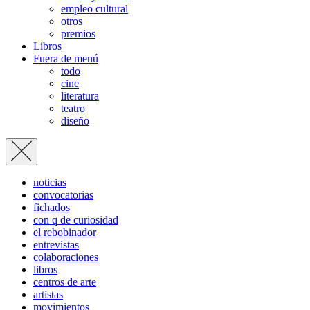
empleo cultural
otros
premios
Libros
Fuera de menú
todo
cine
literatura
teatro
diseño
noticias
convocatorias
fichados
con q de curiosidad
el rebobinador
entrevistas
colaboraciones
libros
centros de arte
artistas
movimientos