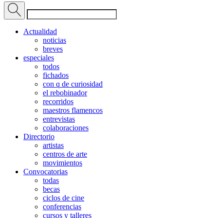
Actualidad
noticias
breves
especiales
todos
fichados
con q de curiosidad
el rebobinador
recorridos
maestros flamencos
entrevistas
colaboraciones
Directorio
artistas
centros de arte
movimientos
Convocatorias
todas
becas
ciclos de cine
conferencias
cursos y talleres