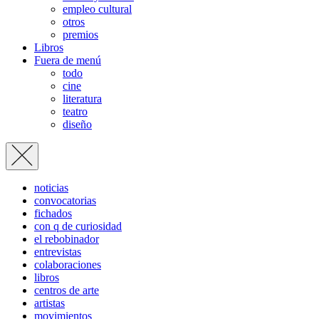
empleo cultural
otros
premios
Libros
Fuera de menú
todo
cine
literatura
teatro
diseño
noticias
convocatorias
fichados
con q de curiosidad
el rebobinador
entrevistas
colaboraciones
libros
centros de arte
artistas
movimientos