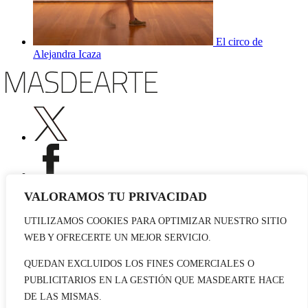
El circo de
Alejandra Icaza
VALORAMOS TU PRIVACIDAD
UTILIZAMOS COOKIES PARA OPTIMIZAR NUESTRO SITIO
Publicidad
WEB Y OFRECERTE UN MEJOR SERVICIO.
Staff
Contacto
QUEDAN EXCLUIDOS LOS FINES COMERCIALES O
PUBLICITARIOS EN LA GESTIÓN QUE MASDEARTE HACE
© 2026 masdearte. Información de exposiciones, museos y artistas
DE LAS MISMAS.
Aviso legal