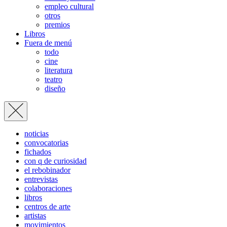
empleo cultural
otros
premios
Libros
Fuera de menú
todo
cine
literatura
teatro
diseño
noticias
convocatorias
fichados
con q de curiosidad
el rebobinador
entrevistas
colaboraciones
libros
centros de arte
artistas
movimientos