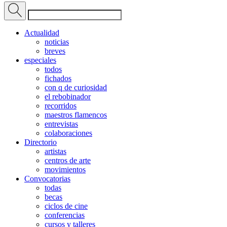
Actualidad
noticias
breves
especiales
todos
fichados
con q de curiosidad
el rebobinador
recorridos
maestros flamencos
entrevistas
colaboraciones
Directorio
artistas
centros de arte
movimientos
Convocatorias
todas
becas
ciclos de cine
conferencias
cursos y talleres