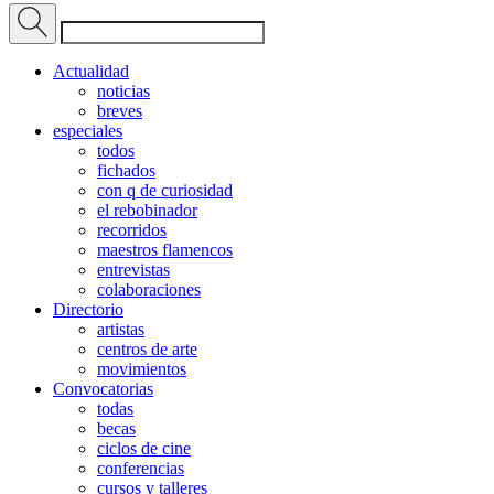
Actualidad
noticias
breves
especiales
todos
fichados
con q de curiosidad
el rebobinador
recorridos
maestros flamencos
entrevistas
colaboraciones
Directorio
artistas
centros de arte
movimientos
Convocatorias
todas
becas
ciclos de cine
conferencias
cursos y talleres