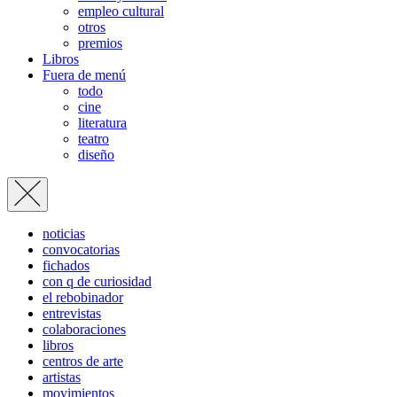
empleo cultural
otros
premios
Libros
Fuera de menú
todo
cine
literatura
teatro
diseño
noticias
convocatorias
fichados
con q de curiosidad
el rebobinador
entrevistas
colaboraciones
libros
centros de arte
artistas
movimientos