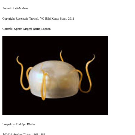
Botanical slide show
Copyright Rosemarie Trockel, VG-Bild Kunst-Bonn, 2011
Cortesía: Sprüth Magers Berlin London
Leopold y Rudolph Blaska
Jellyfish Aegina Citrea
, 1863-1889