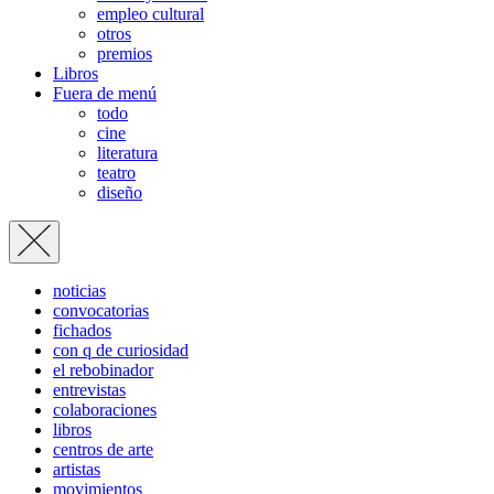
empleo cultural
otros
premios
Libros
Fuera de menú
todo
cine
literatura
teatro
diseño
noticias
convocatorias
fichados
con q de curiosidad
el rebobinador
entrevistas
colaboraciones
libros
centros de arte
artistas
movimientos