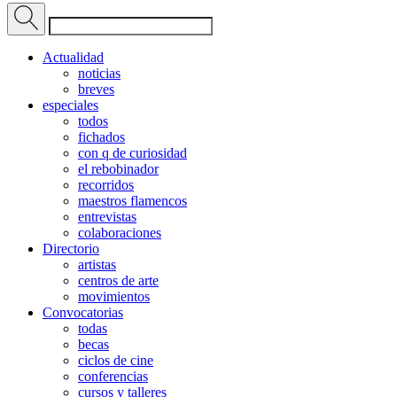
Actualidad
noticias
breves
especiales
todos
fichados
con q de curiosidad
el rebobinador
recorridos
maestros flamencos
entrevistas
colaboraciones
Directorio
artistas
centros de arte
movimientos
Convocatorias
todas
becas
ciclos de cine
conferencias
cursos y talleres