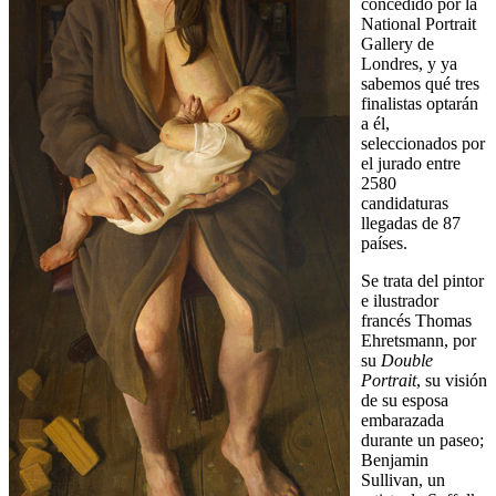
concedido por la
National Portrait
Gallery de
Londres, y ya
sabemos qué tres
finalistas optarán
a él,
seleccionados por
el jurado entre
2580
candidaturas
llegadas de 87
países.
Se trata del pintor
e ilustrador
francés Thomas
Ehretsmann, por
su
Double
Portrait
, su visión
de su esposa
embarazada
durante un paseo;
Benjamin
Sullivan, un