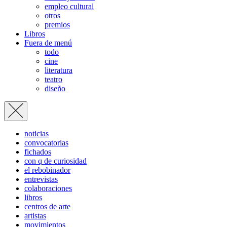
empleo cultural
otros
premios
Libros
Fuera de menú
todo
cine
literatura
teatro
diseño
noticias
convocatorias
fichados
con q de curiosidad
el rebobinador
entrevistas
colaboraciones
libros
centros de arte
artistas
movimientos