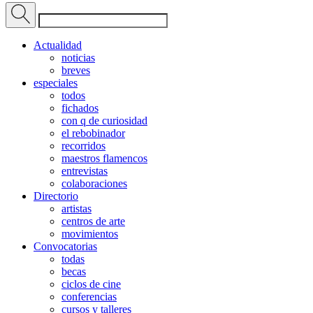
Actualidad
noticias
breves
especiales
todos
fichados
con q de curiosidad
el rebobinador
recorridos
maestros flamencos
entrevistas
colaboraciones
Directorio
artistas
centros de arte
movimientos
Convocatorias
todas
becas
ciclos de cine
conferencias
cursos y talleres