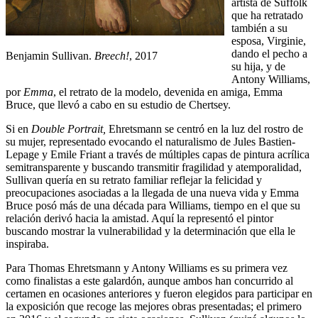
artista de Suffolk
que ha retratado
también a su
esposa, Virginie,
dando el pecho a
Benjamin Sullivan.
Breech!
, 2017
su hija, y de
Antony Williams,
por
Emma
, el retrato de la modelo, devenida en amiga, Emma
Bruce, que llevó a cabo en su estudio de Chertsey.
Si en
Double Portrait,
Ehretsmann se centró en la luz del rostro de
su mujer, representado evocando el naturalismo de Jules Bastien-
Lepage y Emile Friant a través de múltiples capas de pintura acrílica
semitransparente y buscando transmitir fragilidad y atemporalidad,
Sullivan quería en su retrato familiar reflejar la felicidad y
preocupaciones asociadas a la llegada de una nueva vida y Emma
Bruce posó más de una década para Williams, tiempo en el que su
relación derivó hacia la amistad. Aquí la representó el pintor
buscando mostrar la vulnerabilidad y la determinación que ella le
inspiraba.
Para Thomas Ehretsmann y Antony Williams es su primera vez
como finalistas a este galardón, aunque ambos han concurrido al
certamen en ocasiones anteriores y fueron elegidos para participar en
la exposición que recoge las mejores obras presentadas; el primero