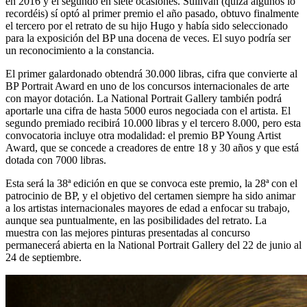
en 2016 y el segundo en siete ocasiones. Sullivan (quizá algunos lo
recordéis) sí optó al primer premio el año pasado, obtuvo finalmente
el tercero por el retrato de su hijo Hugo y había sido seleccionado
para la exposición del BP una docena de veces. El suyo podría ser
un reconocimiento a la constancia.
El primer galardonado obtendrá 30.000 libras, cifra que convierte al
BP Portrait Award en uno de los concursos internacionales de arte
con mayor dotación. La National Portrait Gallery también podrá
aportarle una cifra de hasta 5000 euros negociada con el artista. El
segundo premiado recibirá 10.000 libras y el tercero 8.000, pero esta
convocatoria incluye otra modalidad: el premio BP Young Artist
Award, que se concede a creadores de entre 18 y 30 años y que está
dotada con 7000 libras.
Esta será la 38ª edición en que se convoca este premio, la 28ª con el
patrocinio de BP, y el objetivo del certamen siempre ha sido animar
a los artistas internacionales mayores de edad a enfocar su trabajo,
aunque sea puntualmente, en las posibilidades del retrato. La
muestra con las mejores pinturas presentadas al concurso
permanecerá abierta en la National Portrait Gallery del 22 de junio al
24 de septiembre.