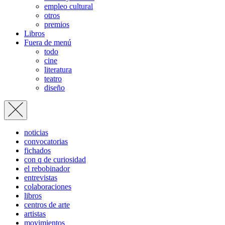
empleo cultural
otros
premios
Libros
Fuera de menú
todo
cine
literatura
teatro
diseño
noticias
convocatorias
fichados
con q de curiosidad
el rebobinador
entrevistas
colaboraciones
libros
centros de arte
artistas
movimientos