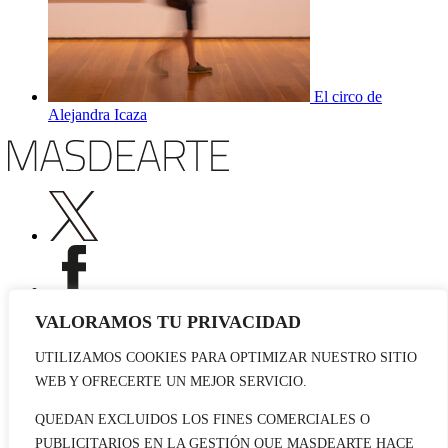
El circo de
Alejandra Icaza
VALORAMOS TU PRIVACIDAD
UTILIZAMOS COOKIES PARA OPTIMIZAR NUESTRO SITIO
Publicidad
WEB Y OFRECERTE UN MEJOR SERVICIO.
Staff
Contacto
QUEDAN EXCLUIDOS LOS FINES COMERCIALES O
PUBLICITARIOS EN LA GESTIÓN QUE MASDEARTE HACE
© 2026 masdearte. Información de exposiciones, museos y artistas