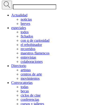
Actualidad
noticias
breves
especiales
todos
fichados
con q de curiosidad
el rebobinador
recorridos
maestros flamencos
entrevistas
colaboraciones
Directorio
artistas
centros de arte
movimientos
Convocatorias
todas
becas
ciclos de cine
conferencias
cursos y talleres