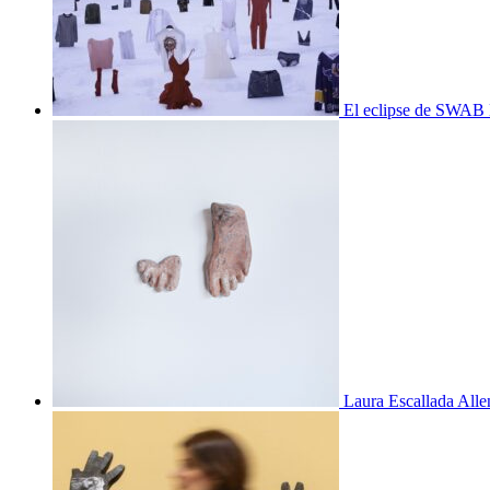
El eclipse de SWAB 
Laura Escallada Alle