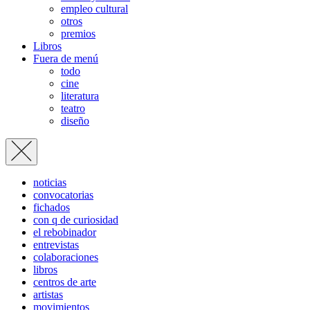
empleo cultural
otros
premios
Libros
Fuera de menú
todo
cine
literatura
teatro
diseño
noticias
convocatorias
fichados
con q de curiosidad
el rebobinador
entrevistas
colaboraciones
libros
centros de arte
artistas
movimientos