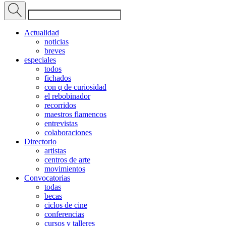
Actualidad
noticias
breves
especiales
todos
fichados
con q de curiosidad
el rebobinador
recorridos
maestros flamencos
entrevistas
colaboraciones
Directorio
artistas
centros de arte
movimientos
Convocatorias
todas
becas
ciclos de cine
conferencias
cursos y talleres