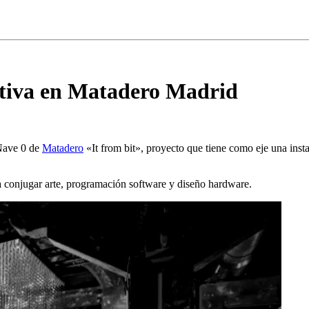
ativa en Matadero Madrid
 Nave 0 de
Matadero
«It from bit», proyecto que tiene como eje una inst
ra conjugar arte, programación software y diseño hardware.