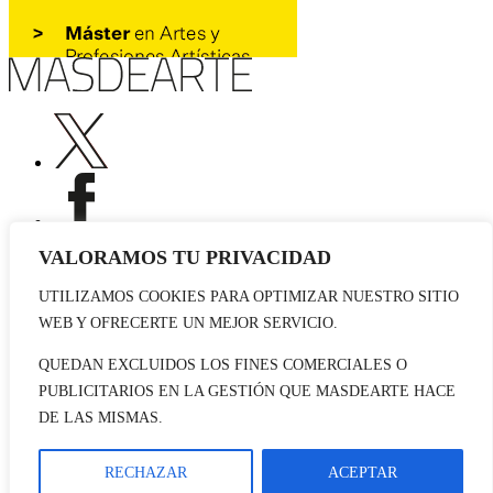
VALORAMOS TU PRIVACIDAD
UTILIZAMOS COOKIES PARA OPTIMIZAR NUESTRO SITIO
Publicidad
WEB Y OFRECERTE UN MEJOR SERVICIO.
Staff
Contacto
QUEDAN EXCLUIDOS LOS FINES COMERCIALES O
PUBLICITARIOS EN LA GESTIÓN QUE MASDEARTE HACE
© 2026 masdearte. Información de exposiciones, museos y artistas
DE LAS MISMAS.
Aviso legal
Política de cookies
Política de Privacidad
RECHAZAR
ACEPTAR
Datos sociales