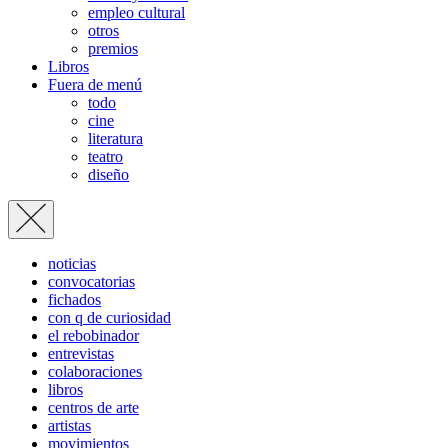
empleo cultural
otros
premios
Libros
Fuera de menú
todo
cine
literatura
teatro
diseño
noticias
convocatorias
fichados
con q de curiosidad
el rebobinador
entrevistas
colaboraciones
libros
centros de arte
artistas
movimientos