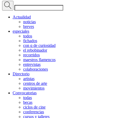
Actualidad
noticias
breves
especiales
todos
fichados
con q de curiosidad
el rebobinador
recorridos
maestros flamencos
entrevistas
colaboraciones
Directorio
artistas
centros de arte
movimientos
Convocatorias
todas
becas
ciclos de cine
conferencias
cursos y talleres