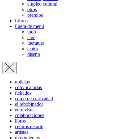
empleo cultural
otros
premios
Libros
Fuera de menú
todo
cine
literatura
teatro
diseño
noticias
convocatorias
fichados
con q de curiosidad
el rebobinador
entrevistas
colaboraciones
libros
centros de arte
artistas
movimientos