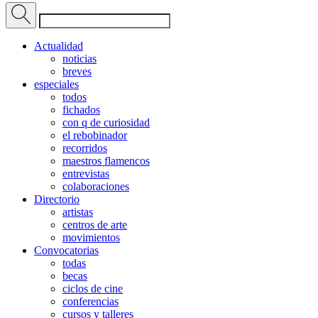
Actualidad
noticias
breves
especiales
todos
fichados
con q de curiosidad
el rebobinador
recorridos
maestros flamencos
entrevistas
colaboraciones
Directorio
artistas
centros de arte
movimientos
Convocatorias
todas
becas
ciclos de cine
conferencias
cursos y talleres