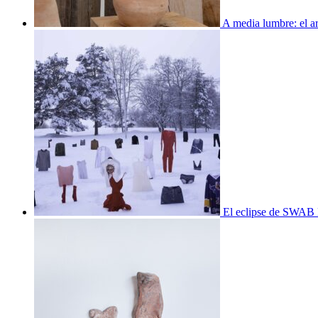
A media lumbre: el ar
El eclipse de SWAB 