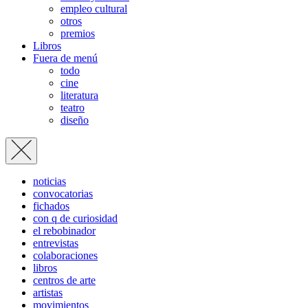
empleo cultural
otros
premios
Libros
Fuera de menú
todo
cine
literatura
teatro
diseño
noticias
convocatorias
fichados
con q de curiosidad
el rebobinador
entrevistas
colaboraciones
libros
centros de arte
artistas
movimientos