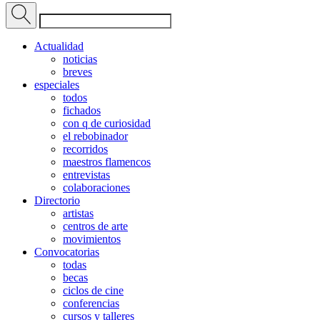
Actualidad
noticias
breves
especiales
todos
fichados
con q de curiosidad
el rebobinador
recorridos
maestros flamencos
entrevistas
colaboraciones
Directorio
artistas
centros de arte
movimientos
Convocatorias
todas
becas
ciclos de cine
conferencias
cursos y talleres