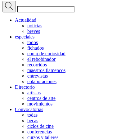
Actualidad
noticias
breves
especiales
todos
fichados
con q de curiosidad
el rebobinador
recorridos
maestros flamencos
entrevistas
colaboraciones
Directorio
artistas
centros de arte
movimientos
Convocatorias
todas
becas
ciclos de cine
conferencias
cursos y talleres