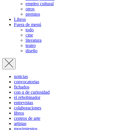
empleo cultural
otros
premios
Libros
Fuera de menú
todo
cine
literatura
teatro
diseño
noticias
convocatorias
fichados
con q de curiosidad
el rebobinador
entrevistas
colaboraciones
libros
centros de arte
artistas
movimientos