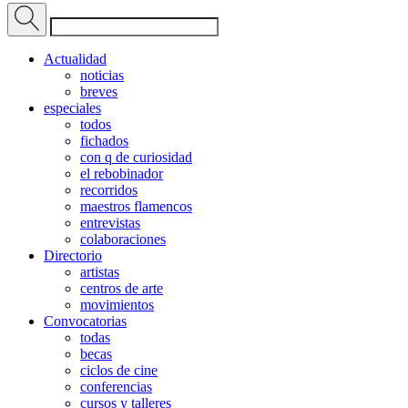
Actualidad
noticias
breves
especiales
todos
fichados
con q de curiosidad
el rebobinador
recorridos
maestros flamencos
entrevistas
colaboraciones
Directorio
artistas
centros de arte
movimientos
Convocatorias
todas
becas
ciclos de cine
conferencias
cursos y talleres