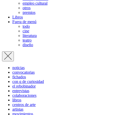
empleo cultural
otros
premios
Libros
Fuera de menú
todo
cine
literatura
teatro
diseño
noticias
convocatorias
fichados
con q de curiosidad
el rebobinador
entrevistas
colaboraciones
libros
centros de arte
artistas
movimientos