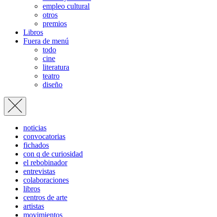
empleo cultural
otros
premios
Libros
Fuera de menú
todo
cine
literatura
teatro
diseño
noticias
convocatorias
fichados
con q de curiosidad
el rebobinador
entrevistas
colaboraciones
libros
centros de arte
artistas
movimientos