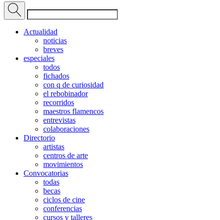
Actualidad
noticias
breves
especiales
todos
fichados
con q de curiosidad
el rebobinador
recorridos
maestros flamencos
entrevistas
colaboraciones
Directorio
artistas
centros de arte
movimientos
Convocatorias
todas
becas
ciclos de cine
conferencias
cursos y talleres