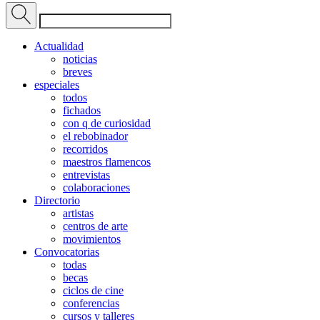
Actualidad
noticias
breves
especiales
todos
fichados
con q de curiosidad
el rebobinador
recorridos
maestros flamencos
entrevistas
colaboraciones
Directorio
artistas
centros de arte
movimientos
Convocatorias
todas
becas
ciclos de cine
conferencias
cursos y talleres