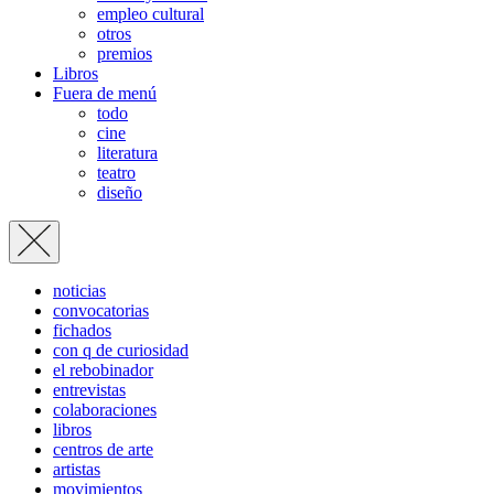
empleo cultural
otros
premios
Libros
Fuera de menú
todo
cine
literatura
teatro
diseño
noticias
convocatorias
fichados
con q de curiosidad
el rebobinador
entrevistas
colaboraciones
libros
centros de arte
artistas
movimientos